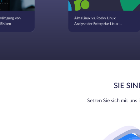
wältigung von
AlmaLinux vs. Rocky Linux:
Risiken
Analyse der Enterprise-Linux-
Optionen
SIE SI
Setzen Sie sich mit uns 