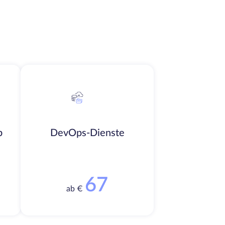
b
DevOps-Dienste
67
ab €