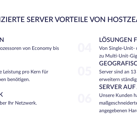
ZIERTE SERVER VORTEILE VON HOSTZ
EN
LÖSUNGEN 
04
rozessoren von Economy bis
Von Single-Unit-
zu Multi-Unit-Gi
GEOGRAFISC
05
e Leistung pro Kern für
Server sind an 13
ben benötigen.
erweitern ständig
SERVER AUF
K
06
Unsere Kunden ha
über Ihr Netzwerk.
maßgeschneiderte
angegebenen Hard