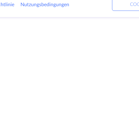
htlinie
Nutzungsbedingungen
COO
Produkte
Lösungen
Unt
Dedizierte Server
DevOps-Dienste
Über
VPS
Verknüpfte Helfer
Kont
Colocation
Keitaro VPS
Date
Domains
RDP
Blick
Speicherplatz
Wiss
SSL-Zertifikate
Part