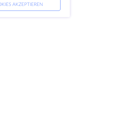
KIES AKZEPTIEREN
ernehmen
Rechtlich
 HostZealot
SLA
aktieren Sie uns
Datenschutz
nzentren
Datenschutz-Erklärung
 ins Glas
Servicebedingungen
ensdatenbank
nerprogramm