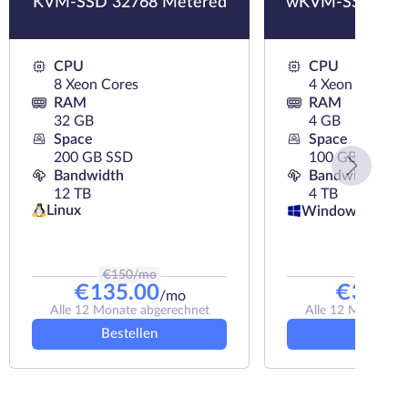
KVM-SSD 32768 Metered
wKVM-SSD 4096
CPU
CPU
8 Xeon Cores
4 Xeon Cores
RAM
RAM
32 GB
4 GB
Space
Space
200 GB SSD
100 GB SSD
Bandwidth
Bandwidth
12 TB
4 TB
Linux
Windows
€
150
/mo
€
38
/mo
€
135.00
€
30.92
/mo
Alle 12 Monate abgerechnet
Alle 12 Monate a
Bestellen
Bestelle