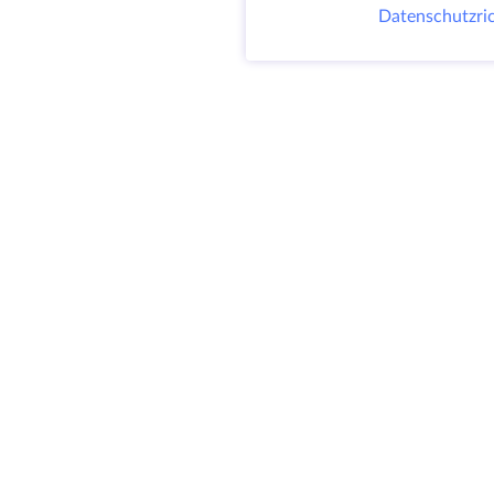
Datenschutzric
@ 2009-2026 HostZealot - dedizierte Server
und VPS Vermietung, Domain-Registrierung.
HZ Hosting LTD. MEHRWERTSTEUER:
BG203391232
4.9
SITEMAP
300+
BEWERTUNGEN