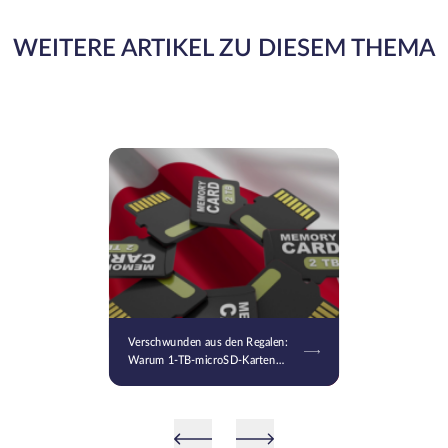
WEITERE ARTIKEL ZU DIESEM THEMA
Verschwunden aus den Regalen:
Warum 1-TB-microSD-Karten
und leistungsstarke HDDs in
Japan zum Luxus geworden sind