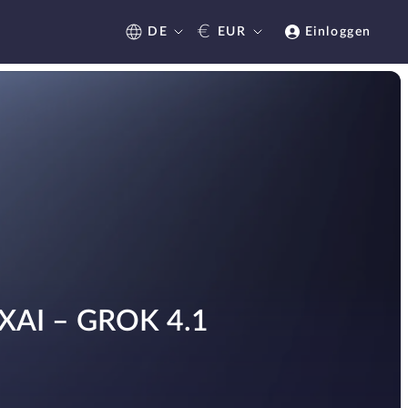
€
DE
EUR
Einloggen
AI – GROK 4.1