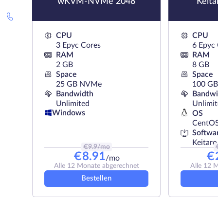
wKVM-NVMe 2048
Keit
CPU
CPU
3 Epyc Cores
6 Epyc
RAM
RAM
2 GB
8 GB
Space
Space
25 GB NVMe
100 G
Bandwidth
Bandwi
Unlimited
Unlimi
Windows
OS
CentO
Softwa
Keitaro
€
9.9
/mo
€
8.91
€
/mo
Alle 12 Monate abgerechnet
Alle 12 
Bestellen