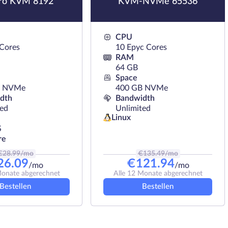
aro KVM 8192
KVM-NVMe 65536
CPU
 Cores
10 Epyc Cores
RAM
64 GB
Space
B NVMe
400 GB NVMe
dth
Bandwidth
ted
Unlimited
Linux
S
re
€
28.99
/mo
€
135.49
/mo
26.09
€
121.94
/mo
/mo
Monate abgerechnet
Alle 12 Monate abgerechnet
Bestellen
Bestellen