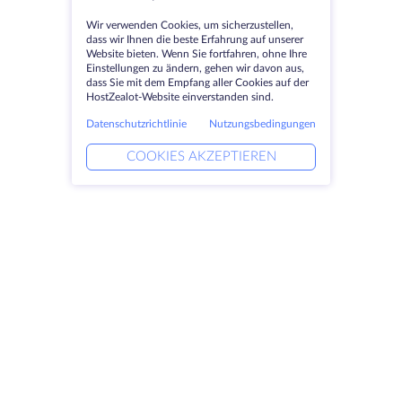
Wir verwenden Cookies, um sicherzustellen,
dass wir Ihnen die beste Erfahrung auf unserer
Website bieten. Wenn Sie fortfahren, ohne Ihre
Einstellungen zu ändern, gehen wir davon aus,
dass Sie mit dem Empfang aller Cookies auf der
HostZealot-Website einverstanden sind.
Datenschutzrichtlinie
Nutzungsbedingungen
COOKIES AKZEPTIEREN
Produkte
Lösungen
Dedizierte Server
DevOps-Dienste
VPS
Verknüpfte Helfer
Colocation
Keitaro VPS
Domains
RDP
Speicherplatz
SSL-Zertifikate