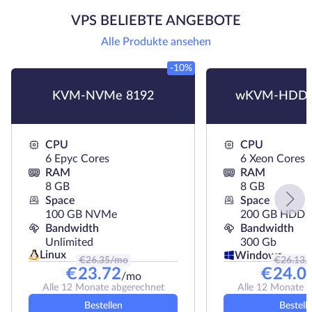
VPS BELIEBTE ANGEBOTE
Alle Produkte ansehen
-10%
KVM-NVMe 8192
wKVM-HDD 
CPU
CPU
6 Epyc Cores
6 Xeon Cores
RAM
RAM
8 GB
8 GB
Space
Space
100 GB NVMe
200 GB HDD
Bandwidth
Bandwidth
Unlimited
300 Gb
Linux
Windows
€
26.35
/mo
€
26.13
/
€
23.72
€
24.0
/mo
Alle 12 Monate abgerechnet
Alle 12 Monate 
Bestellen
Bestell