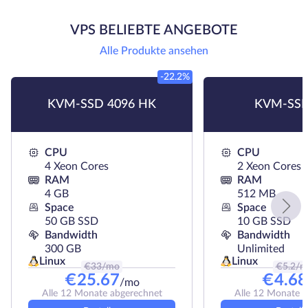
VPS BELIEBTE ANGEBOTE
Alle Produkte ansehen
-22.2%
KVM-SSD 4096 HK
KVM-SSD
CPU
CPU
4 Xeon Cores
2 Xeon Cores
RAM
RAM
4 GB
512 MB
Space
Space
50 GB SSD
10 GB SSD
Bandwidth
Bandwidth
300 GB
Unlimited
Linux
Linux
€
33
/mo
€
5.2
/m
€
25.67
€
4.68
/mo
Alle 12 Monate abgerechnet
Alle 12 Monate 