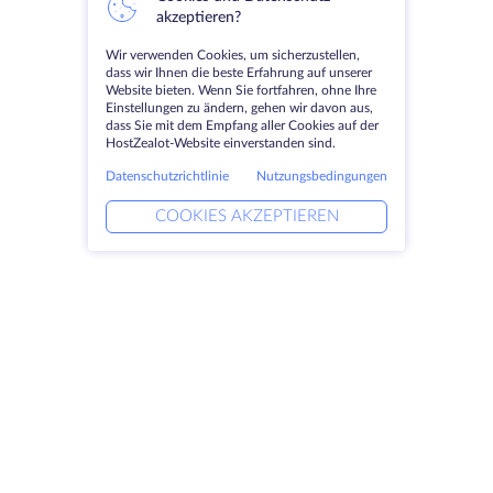
akzeptieren?
Wir verwenden Cookies, um sicherzustellen,
dass wir Ihnen die beste Erfahrung auf unserer
Website bieten. Wenn Sie fortfahren, ohne Ihre
Einstellungen zu ändern, gehen wir davon aus,
dass Sie mit dem Empfang aller Cookies auf der
HostZealot-Website einverstanden sind.
Datenschutzrichtlinie
Nutzungsbedingungen
COOKIES AKZEPTIEREN
Produkte
Lösungen
Dedizierte Server
DevOps-Dienste
VPS
Verknüpfte Helfer
Colocation
Keitaro VPS
Domains
RDP
Speicherplatz