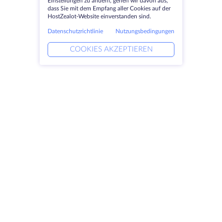
Einstellungen zu ändern, gehen wir davon aus,
dass Sie mit dem Empfang aller Cookies auf der
HostZealot-Website einverstanden sind.
Datenschutzrichtlinie
Nutzungsbedingungen
COOKIES AKZEPTIEREN
Produkte
Lösungen
Dedizierte Server
DevOps-Dienste
VPS
Verknüpfte Helfer
Colocation
Keitaro VPS
Domains
RDP
Speicherplatz
SSL-Zertifikate
Unternehmen
Rechtlich
Über HostZealot
SLA
Kontaktieren Sie uns
Datenschutz
Datenzentren
Datenschutz-Erklärung