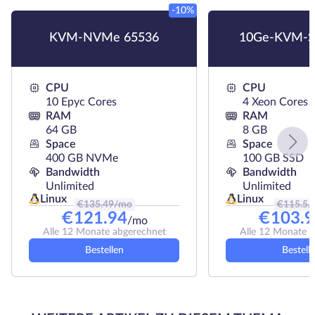
-10%
KVM-NVMe 65536
10Ge-KVM-S
CPU
CPU
10 Epyc Cores
4 Xeon Cores
RAM
RAM
64 GB
8 GB
Space
Space
400 GB NVMe
100 GB SSD
Bandwidth
Bandwidth
Unlimited
Unlimited
Linux
Linux
€
135.49
/mo
€
115.5
/
€
121.94
€
103.9
/mo
Alle 12 Monate abgerechnet
Alle 12 Monate 
Bestellen
Bestell