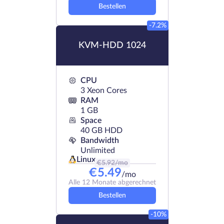
Bestellen
-7.2%
KVM-HDD 1024
CPU
3 Xeon Cores
RAM
1 GB
Space
40 GB HDD
Bandwidth
Unlimited
Linux
€
5.92
/mo
€
5.49
/mo
Alle 12 Monate abgerechnet
Bestellen
-10%