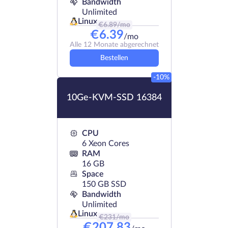
Bandwidth
Unlimited
Linux
€
6.89
/mo
€
6.39
/mo
Alle 12 Monate abgerechnet
Bestellen
-10%
10Ge-KVM-SSD 16384
CPU
6 Xeon Cores
RAM
16 GB
Space
150 GB SSD
Bandwidth
Unlimited
Linux
€
231
/mo
€
207.83