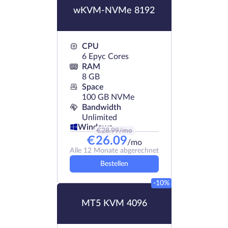
wKVM-NVMe 8192
CPU
6 Epyc Cores
RAM
8 GB
Space
100 GB NVMe
Bandwidth
Unlimited
Windows
€
28.99
/mo
€
26.09
/mo
Alle 12 Monate abgerechnet
Bestellen
-10%
MT5 KVM 4096