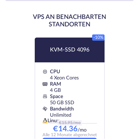
VPS AN BENACHBARTEN
STANDORTEN
-10%
KVM-SSD 4096
CPU
4 Xeon Cores
RAM
4 GB
Space
50 GB SSD
Bandwidth
Unlimited
Linux
€
15.95
/mo
€
14.36
/mo
Alle 12 Monate abgerechnet