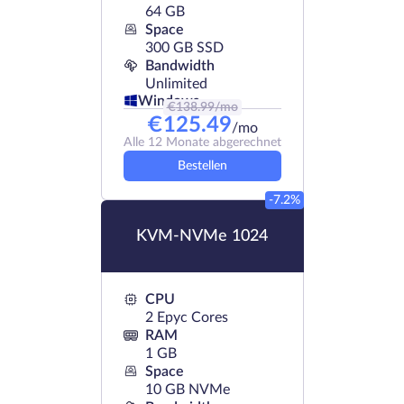
64 GB
Space
300 GB SSD
Bandwidth
Unlimited
Windows
€
138.99
/mo
€
125.49
/mo
Alle 12 Monate abgerechnet
Bestellen
-7.2%
KVM-NVMe 1024
CPU
2 Epyc Cores
RAM
1 GB
Space
10 GB NVMe