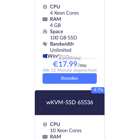
CPU
4 Xeon Cores
RAM
4 GB
Space
100 GB SSD
Bandwidth
Unlimited
Windows
€
19.99
/mo
€
17.99
/mo
Alle 12 Monate abgerechnet
Bestellen
-9.7%
wKVM-SSD 65536
CPU
10 Xeon Cores
RAM