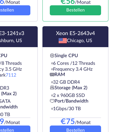
6
€
56
/Monat
/Monat
stellen
Bestellen
E3-1241v3
Xeon E5-2643v4
shburn, US
Chicago, US
 CPU
Single CPU
/8 Threads
6 Cores /12 Threads
cy 3.5 GHz
Frequency 3.4 GHz
RAM
ark
7112
32 GB DDR4
Storage (Max 2)
DDR3
 (Max 2)
2 х 960GB SSD
Port/Bandwidth
 SATA
andwidth
1Gbps/30 TB
0 TB
9
€
75
/Monat
/Monat
stellen
Bestellen