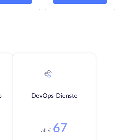
b
DevOps-Dienste
67
ab €