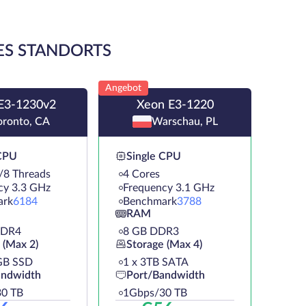
ES STANDORTS
Angebot
E3-1230v2
Xeon E3-1220
oronto, CA
Warschau, PL
 CPU
Single CPU
/8 Threads
4 Cores
cy 3.3 GHz
Frequency 3.1 GHz
ark
6184
Benchmark
3788
RAM
DDR4
8 GB DDR3
 (Max 2)
Storage (Max 4)
GB SSD
1 х 3TB SATA
andwidth
Port/Bandwidth
0 TB
1Gbps/30 TB