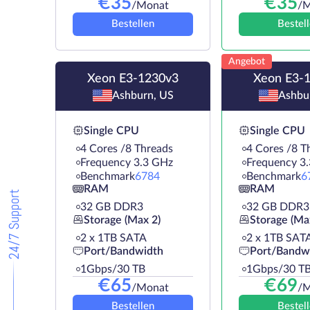
€
35
€
35
/Monat
/M
Bestellen
Bestel
Angebot
Xeon E3-1230v3
Xeon E3-
Ashburn, US
Ashbu
Single CPU
Single CPU
4 Cores /8 Threads
4 Cores /8 T
Frequency 3.3 GHz
Frequency 3
Benchmark
6784
Benchmark
6
RAM
RAM
24/7 Support
32 GB DDR3
32 GB DDR3
Storage (Max 2)
Storage (Ma
2 х 1TB SATA
2 х 1TB SAT
Port/Bandwidth
Port/Bandw
1Gbps/30 TB
1Gbps/30 T
€
65
€
69
/Monat
/M
Bestellen
Bestel