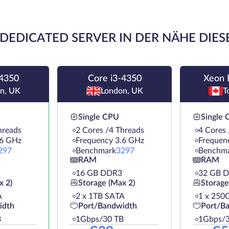
DEDICATED SERVER IN DER NÄHE DIES
-4350
Core i3-4350
Xeon 
n, UK
London, UK
T
Single CPU
Single
hreads
2 Cores /4 Threads
4 Cores 
.6 GHz
Frequency 3.6 GHz
Frequen
297
Benchmark
3297
Benchm
RAM
RAM
16 GB DDR3
32 GB 
x 2)
Storage (Max 2)
Storage
A
2 х 1TB SATA
1 х 250
idth
Port/Bandwidth
Port/B
B
1Gbps/30 TB
1Gbps/3