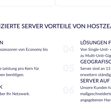
ZIERTE SERVER VORTEILE VON HOSTZ
EN
LÖSUNGEN 
04
rozessoren von Economy bis
Von Single-Unit-
zu Multi-Unit-Gi
GEOGRAFISC
05
e Leistung pro Kern für
Server sind an 13
ben benötigen.
erweitern ständig
SERVER AUF
K
06
Unsere Kunden ha
über Ihr Netzwerk.
maßgeschneiderte
angegebenen Hard