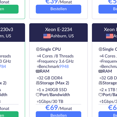
€
39
€
5
onat
/Monat
len
Bestellen
Be
1230v3
Xeon E-2234
Xeon 
rn, US
Ashburn, US
A
Single CPU
Single
hreads
4 Cores /8 Threads
4 Cores 
.3 GHz
Frequency 3.6 GHz
Frequen
784
Benchmark
9948
Benchm
RAM
RAM
32 GB DDR4
32 GB 
x 2)
Storage (Max 2)
Storage
A
1 х 240GB SSD
2 х 1TB
idth
Port/Bandwidth
Port/B
B
1Gbps/30 TB
1Gbps/3
€
69
€
6
onat
/Monat
len
Bestellen
Be