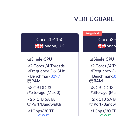
VERFÜGBARE 
Angebot
Core i3-4350
Core i3
London, UK
Londo
Single CPU
Single CPU
2 Cores /4 Threads
2 Cores /4 T
Frequency 3.6 GHz
Frequency 3
Benchmark
3297
Benchmark
3
RAM
RAM
8 GB DDR3
8 GB DDR3
Storage (Max 2)
Storage (Ma
2 х 1TB SATA
2 х 1TB SAT
Port/Bandwidth
Port/Bandw
1Gbps/30 TB
1Gbps/30 T