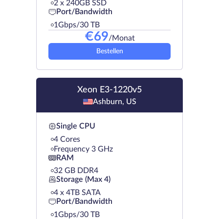
2 х 240GB SSD
Port/Bandwidth
1Gbps/30 TB
€
69
/Monat
Bestellen
Xeon E3-1220v5
Ashburn, US
Single CPU
4 Cores
Frequency 3 GHz
RAM
32 GB DDR4
Storage (Max 4)
4 х 4TB SATA
Port/Bandwidth
1Gbps/30 TB