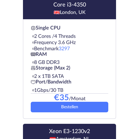
Core i3-4350
London, UK
Single CPU
2 Cores /4 Threads
Frequency 3.6 GHz
Benchmark
3297
RAM
8 GB DDR3
Storage (Max 2)
2 х 1TB SATA
Port/Bandwidth
1Gbps/30 TB
€
35
/Monat
Bestellen
Xeon E3-1230v2
Amsterdam, NL