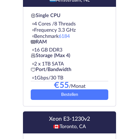
Single CPU
4 Cores /8 Threads
Frequency 3.3 GHz
Benchmark
6184
RAM
16 GB DDR3
Storage (Max 4)
2 х 1TB SATA
Port/Bandwidth
1Gbps/30 TB
€
55
/Monat
Bestellen
Xeon E3-1230v2
Toronto, CA