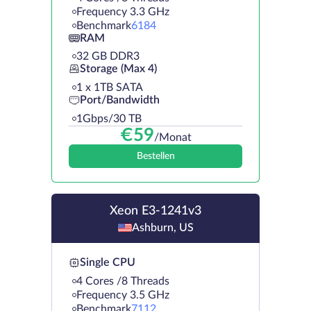
Frequency 3.3 GHz
Benchmark
6184
RAM
32 GB DDR3
Storage (Max 4)
1 х 1TB SATA
Port/Bandwidth
1Gbps/30 TB
€
59
/Monat
Bestellen
Xeon E3-1241v3
Ashburn, US
Single CPU
4 Cores /8 Threads
Frequency 3.5 GHz
Benchmark
7112