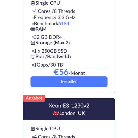
Single CPU
4 Cores /8 Threads
Frequency 3.3 GHz
Benchmark
6184
RAM
32 GB DDR4
Storage (Max 2)
1 х 250GB SSD
Port/Bandwidth
1Gbps/30 TB
€
56
/Monat
Bestellen
Angebot
Xeon E3-1230v2
London, UK
Single CPU
4 Cores /8 Threads