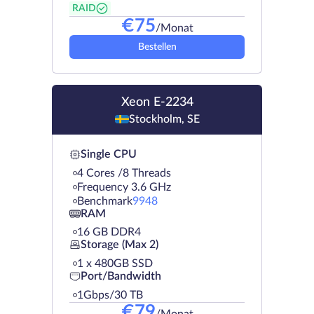
RAID
€
75
/Monat
Bestellen
Xeon E-2234
Stockholm, SE
Single CPU
4 Cores /8 Threads
Frequency 3.6 GHz
Benchmark
9948
RAM
16 GB DDR4
Storage (Max 2)
1 х 480GB SSD
Port/Bandwidth
1Gbps/30 TB
€
79
/Monat