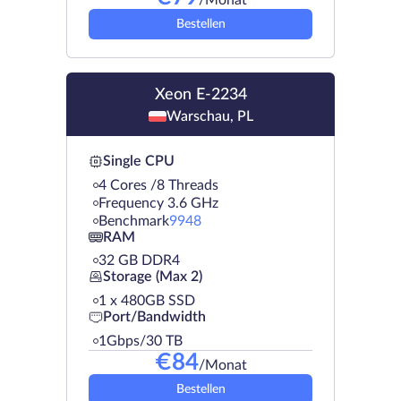
Bestellen
Xeon E-2234
Warschau, PL
Single CPU
4 Cores /8 Threads
Frequency 3.6 GHz
Benchmark
9948
RAM
32 GB DDR4
Storage (Max 2)
1 х 480GB SSD
Port/Bandwidth
1Gbps/30 TB
€
84
/Monat
Bestellen