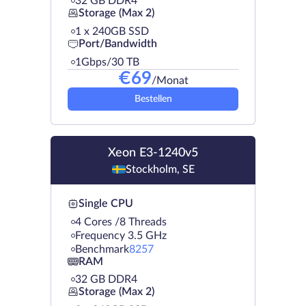
32 GB DDR4
Storage (Max 2)
1 х 240GB SSD
Port/Bandwidth
1Gbps/30 TB
€
69
/Monat
Bestellen
Xeon E3-1240v5
Stockholm, SE
Single CPU
4 Cores /8 Threads
Frequency 3.5 GHz
Benchmark
8257
RAM
32 GB DDR4
Storage (Max 2)