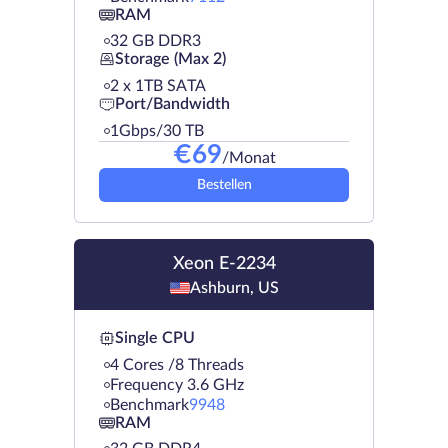
RAM
32 GB DDR3
Storage (Max 2)
2 х 1TB SATA
Port/Bandwidth
1Gbps/30 TB
€
69
/Monat
Bestellen
Xeon E-2234
Ashburn, US
Single CPU
4 Cores /8 Threads
Frequency 3.6 GHz
Benchmark
9948
RAM