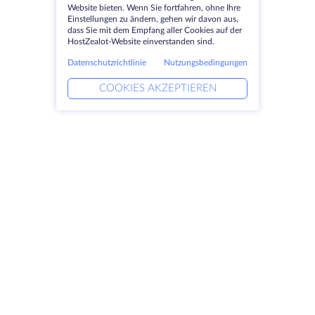
Website bieten. Wenn Sie fortfahren, ohne Ihre
Einstellungen zu ändern, gehen wir davon aus,
dass Sie mit dem Empfang aller Cookies auf der
HostZealot-Website einverstanden sind.
Datenschutzrichtlinie
Nutzungsbedingungen
COOKIES AKZEPTIEREN
Produkte
Lösungen
Dedizierte Server
DevOps-Dienste
VPS
Verknüpfte Helfer
Colocation
Keitaro VPS
Domains
RDP
Speicherplatz
SSL-Zertifikate
Unternehmen
Rechtlich
Über HostZealot
SLA