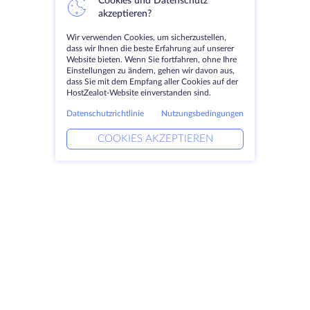
Cookies und Datenschutz
akzeptieren?
Wir verwenden Cookies, um sicherzustellen,
dass wir Ihnen die beste Erfahrung auf unserer
Website bieten. Wenn Sie fortfahren, ohne Ihre
Einstellungen zu ändern, gehen wir davon aus,
dass Sie mit dem Empfang aller Cookies auf der
HostZealot-Website einverstanden sind.
Datenschutzrichtlinie
Nutzungsbedingungen
COOKIES AKZEPTIEREN
Produkte
Lösungen
Dedizierte Server
DevOps-Dienste
VPS
Verknüpfte Helfer
Colocation
Keitaro VPS
Domains
RDP
Speicherplatz