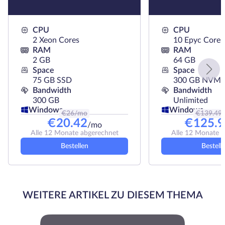
CPU
CPU
2 Xeon Cores
10 Epyc Cores
RAM
RAM
2 GB
64 GB
Space
Space
75 GB SSD
300 GB NVMe
Bandwidth
Bandwidth
300 GB
Unlimited
Windows
Windows
€
26
/mo
€
139.49
€
20.42
€
125.9
/mo
Alle 12 Monate abgerechnet
Alle 12 Monate 
Bestellen
Bestell
WEITERE ARTIKEL ZU DIESEM THEMA