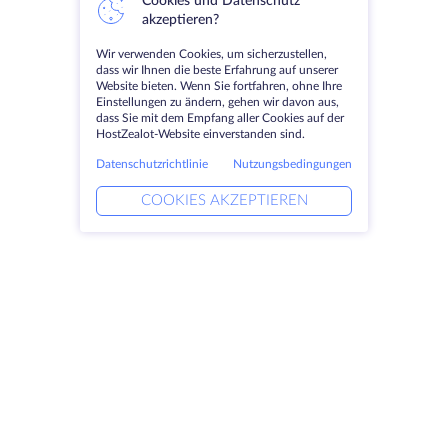
Cookies und Datenschutz
akzeptieren?
Wir verwenden Cookies, um sicherzustellen,
dass wir Ihnen die beste Erfahrung auf unserer
Website bieten. Wenn Sie fortfahren, ohne Ihre
Einstellungen zu ändern, gehen wir davon aus,
dass Sie mit dem Empfang aller Cookies auf der
HostZealot-Website einverstanden sind.
Datenschutzrichtlinie
Nutzungsbedingungen
COOKIES AKZEPTIEREN
Produkte
Lösungen
Dedizierte Server
DevOps-Dienste
VPS
Verknüpfte Helfer
Colocation
Keitaro VPS
Domains
RDP
Speicherplatz