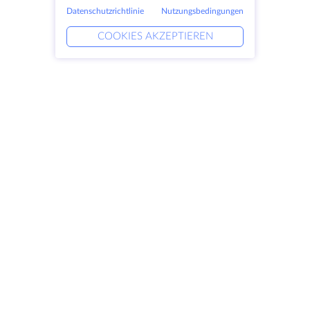
Datenschutzrichtlinie
Nutzungsbedingungen
COOKIES AKZEPTIEREN
Produkte
Lösungen
Dedizierte Server
DevOps-Dienste
VPS
Verknüpfte Helfer
Colocation
Keitaro VPS
Domains
RDP
Speicherplatz
SSL-Zertifikate
Unternehmen
Rechtlich
Über HostZealot
SLA
Kontaktieren Sie uns
Datenschutz
Datenzentren
Datenschutz-Erklärung
Blick ins Glas
Servicebedingungen
Wissensdatenbank
Partnerprogramm