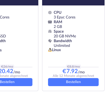
CPU
 Cores
3 Epyc Cores
RAM
2 GB
Space
SSD
20 GB NVMe
dth
Bandwidth
Unlimited
Linux
s
€
26
/mo
€
8.8
/mo
20.42
€
7.92
/mo
/mo
Monate abgerechnet
Alle 12 Monate abgerechnet
Bestellen
Bestellen