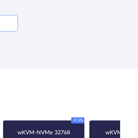
-9.5%
wKVM-NVMe 32768
wKVM-NVMe