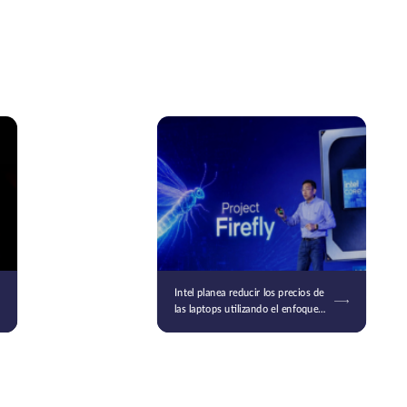
Intel planea reducir los precios de
las laptops utilizando el enfoque
de los “smartphones”