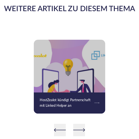
WEITERE ARTIKEL ZU DIESEM THEMA
HostZealot kündigt Partnerschaft
mit Linked Helper an