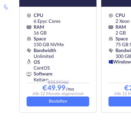
CPU
CPU
6 Epyc Cores
2 Xeon
RAM
RAM
16 GB
2 GB
Space
Space
150 GB NVMe
75 GB 
Bandwidth
Bandwi
Unlimited
300 GB
Window
OS
CentOS
Software
Keitaro
€
55.54
/mo
€
49.99
€
/mo
Alle 12 Monate abgerechnet
Alle 12 
Bestellen