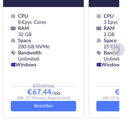
CPU
CPU
8 Epyc Cores
3 Epyc Cores
RAM
RAM
32 GB
2 GB
Space
Space
200 GB NVMe
25 GB NVMe
Bandwidth
Bandwidth
Unlimited
Unlimited
Windows
Windows
€
74.49
/mo
€
9.9
/m
€
67.44
€
8.91
/mo
Alle 12 Monate abgerechnet
Alle 12 Monate a
Bestellen
Bestelle