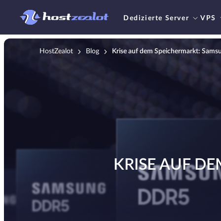
Dedizierte Server
VPS
HostZealot
Blog
Krise auf dem Speichermarkt: Sams
KRISE AUF D