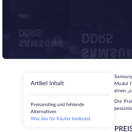
Samsung 
Artikel Inhalt
Modul f
einen „
Die Pre
Preisanstieg und fehlende
pessimi
Alternativen
Was das für Käufer bedeutet
PREI