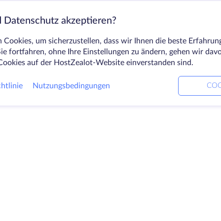
 Datenschutz akzeptieren?
Cookies, um sicherzustellen, dass wir Ihnen die beste Erfahrun
ie fortfahren, ohne Ihre Einstellungen zu ändern, gehen wir dav
Cookies auf der HostZealot-Website einverstanden sind.
htlinie
Nutzungsbedingungen
COO
Produkte
Lösungen
Unt
Dedizierte Server
DevOps-Dienste
Über
VPS
Verknüpfte Helfer
Kont
Colocation
Keitaro VPS
Date
Domains
RDP
Blick
Speicherplatz
Wiss
SSL-Zertifikate
Part