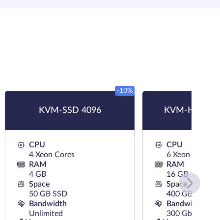
-10%
KVM-SSD 4096
KVM-HDD HK
CPU
CPU
4 Xeon Cores
6 Xeon Cores
RAM
RAM
4 GB
16 GB
Space
Space
50 GB SSD
400 GB HDD
Bandwidth
Bandwidth
Unlimited
300 Gb