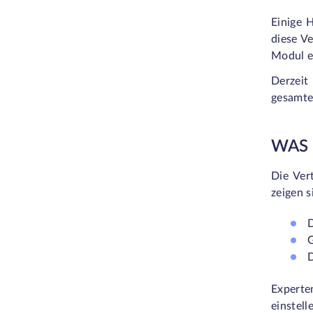
Einige 
diese V
Modul e
Derzeit
gesamte
WAS 
Die Ver
zeigen 
D
G
D
Experte
einstell