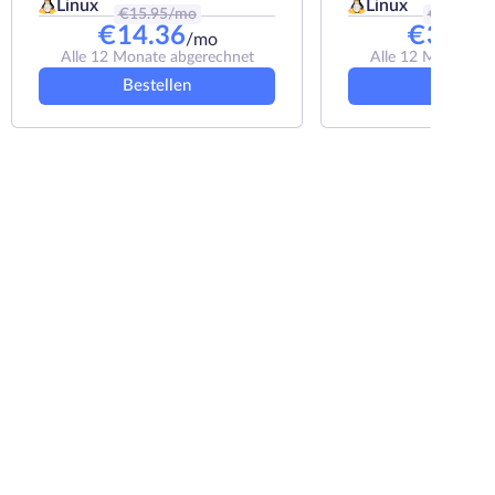
Linux
Linux
€
15.95
/mo
€
40.62
/
€
14.36
€
36.55
/mo
Alle 12 Monate abgerechnet
Alle 12 Monate a
Bestellen
Bestelle