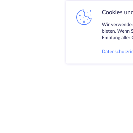
Cookies und
Wir verwenden 
bieten. Wenn S
Empfang aller 
Datenschutzric
@ 2009-2026 HostZealot - dedizierte Server
und VPS Vermietung, Domain-Registrierung.
HZ Hosting LTD. MEHRWERTSTEUER:
BG203391232