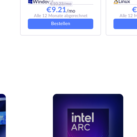
Linux
Windows
€
10.23
/mo
€
9.21
/mo
Alle 12 Monate abgerechnet
Alle 12 
Bestellen