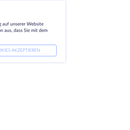
g auf unserer Website
on aus, dass Sie mit dem
KIES AKZEPTIEREN
ernehmen
Rechtlich
 HostZealot
SLA
aktieren Sie uns
Datenschutz
nzentren
Datenschutz-Erklärung
 ins Glas
Servicebedingungen
ensdatenbank
nerprogramm