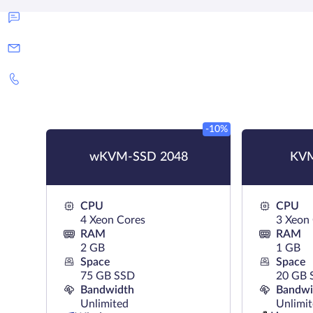
-10%
wKVM-SSD 2048
KVM
CPU
CPU
4 Xeon Cores
3 Xeon
RAM
RAM
2 GB
1 GB
Space
Space
75 GB SSD
20 GB 
Bandwidth
Bandwi
Unlimited
Unlimi