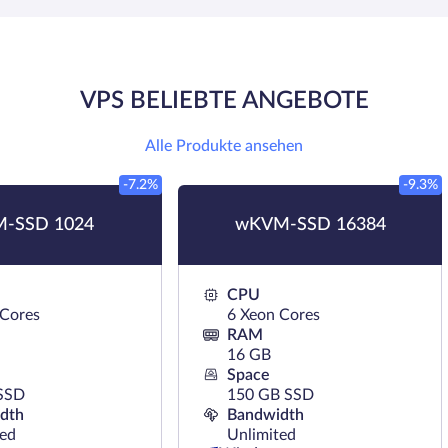
VPS BELIEBTE ANGEBOTE
Alle Produkte ansehen
-7.2%
-9.3%
-SSD 1024
wKVM-SSD 16384
CPU
 Cores
6 Xeon Cores
RAM
16 GB
Space
SSD
150 GB SSD
dth
Bandwidth
ted
Unlimited