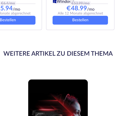
Windows
€
6.4
/mo
€
53.99
/mo
€
5.94
€
48.99
/mo
/mo
Monate abgerechnet
Alle 12 Monate abgerechnet
Bestellen
Bestellen
WEITERE ARTIKEL ZU DIESEM THEMA