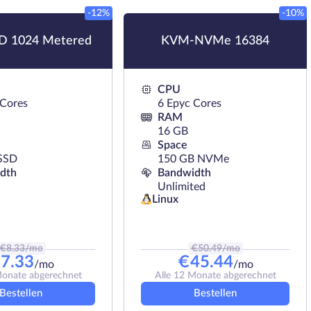
-12%
-10%
 1024 Metered
KVM-NVMe 16384
CPU
 Cores
6 Epyc Cores
RAM
16 GB
Space
SSD
150 GB NVMe
dth
Bandwidth
Unlimited
Linux
€
8.33
/mo
€
50.49
/mo
€
7.33
€
45.44
/mo
/mo
Monate abgerechnet
Alle 12 Monate abgerechnet
Bestellen
Bestellen