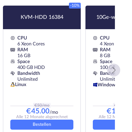
-10%
KVM-HDD 16384
10Ge-wKVM-S
CPU
CPU
6 Xeon Cores
4 Xeon Cores
RAM
RAM
16 GB
8 GB
Space
Space
400 GB HDD
100 GB SSD
Bandwidth
Bandwidth
Unlimited
Unlimited
Linux
Windows
€
50
/mo
€
121.5
/
€
45.00
€
109.9
/mo
Alle 12 Monate abgerechnet
Alle 12 Monate a
Bestellen
Bestelle