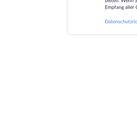
bieten. Wenn S
Empfang aller 
Datenschutzric
@ 2009-2026 HostZealot - dedizierte Server
und VPS Vermietung, Domain-Registrierung.
HZ Hosting LTD. MEHRWERTSTEUER:
BG203391232
4.9
SITEMAP
300+
BEWERTUNGEN