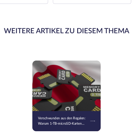
WEITERE ARTIKEL ZU DIESEM THEMA
Verschwunden aus den Regalen:
Warum 1-TB-microSD-Karten
und leistungsstarke HDDs in