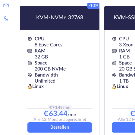
-10%
KVM-NVMe 32768
KVM-SSD
CPU
CPU
8 Epyc Cores
3 Xeon
RAM
RAM
32 GB
1 GB
Space
Space
200 GB NVMe
20 GB 
Bandwidth
Bandwi
Unlimited
1 TB
Linux
Linux
€
70.49
/mo
€
63.44
/mo
Alle 12 Monate abgerechnet
Alle 12 
Bestellen