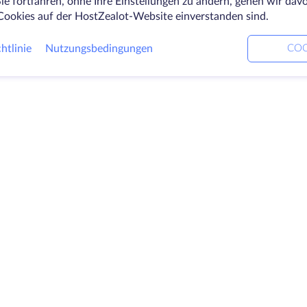
ie fortfahren, ohne Ihre Einstellungen zu ändern, gehen wir dav
Cookies auf der HostZealot-Website einverstanden sind.
htlinie
Nutzungsbedingungen
COO
Produkte
Lösungen
Unt
Dedizierte Server
DevOps-Dienste
Über
VPS
Verknüpfte Helfer
Kont
Colocation
Keitaro VPS
Date
Domains
RDP
Blick
Speicherplatz
Wiss
SSL-Zertifikate
Part