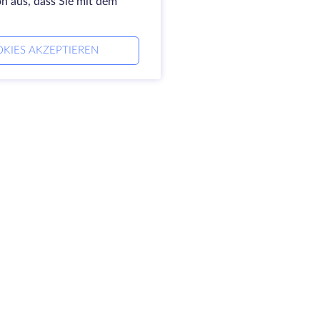
on aus, dass Sie mit dem
KIES AKZEPTIEREN
ernehmen
Rechtlich
 HostZealot
SLA
aktieren Sie uns
Datenschutz
nzentren
Datenschutz-Erklärung
 ins Glas
Servicebedingungen
ensdatenbank
nerprogramm