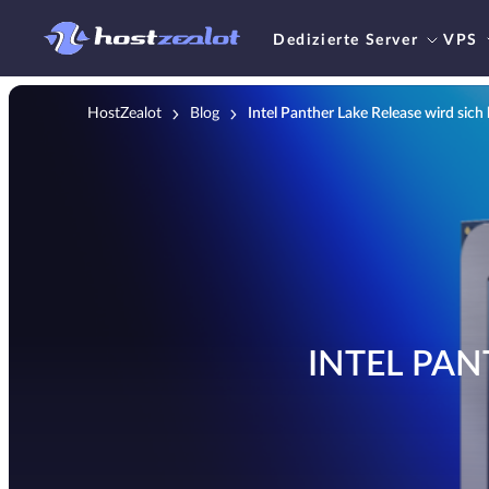
Dedizierte Server
VPS
HostZealot
Blog
Intel Panther Lake Release wird sich
INTEL PAN