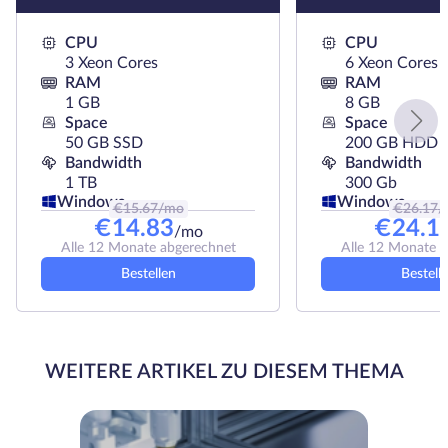
CPU
CPU
3 Xeon Cores
6 Xeon Cores
RAM
RAM
1 GB
8 GB
Space
Space
50 GB SSD
200 GB HDD
Bandwidth
Bandwidth
1 TB
300 Gb
Windows
Windows
€
15.67
/mo
€
26.17
/
€
14.83
€
24.1
/mo
Alle 12 Monate abgerechnet
Alle 12 Monate 
Bestellen
Bestell
WEITERE ARTIKEL ZU DIESEM THEMA