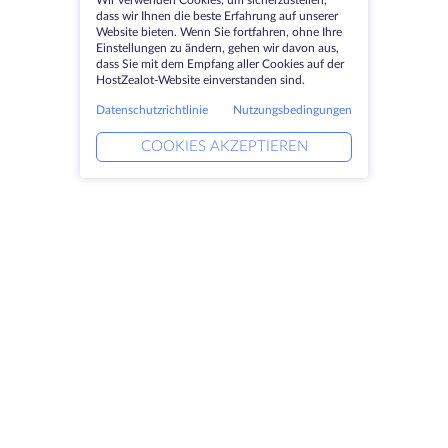
Wir verwenden Cookies, um sicherzustellen,
dass wir Ihnen die beste Erfahrung auf unserer
Website bieten. Wenn Sie fortfahren, ohne Ihre
Einstellungen zu ändern, gehen wir davon aus,
dass Sie mit dem Empfang aller Cookies auf der
HostZealot-Website einverstanden sind.
Datenschutzrichtlinie
Nutzungsbedingungen
COOKIES AKZEPTIEREN
Produkte
Lösungen
Dedizierte Server
DevOps-Dienste
VPS
Verknüpfte Helfer
Colocation
Keitaro VPS
Domains
RDP
Speicherplatz
SSL-Zertifikate
Unternehmen
Rechtlich