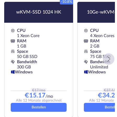
-10.8%
wKVM-SSD 1024 HK
10Ge-wKVM-
CPU
CPU
1 Xeon Core
4 Xeon Cores
RAM
RAM
1 GB
2 GB
Space
Space
50 GB SSD
75 GB SSD
Bandwidth
Bandwidth
300 GB
Unlimited
Windows
Windows
€
17
/mo
€
37.4
/
€
15.17
€
34.2
/mo
Alle 12 Monate abgerechnet
Alle 12 Monate 
Bestellen
Bestell