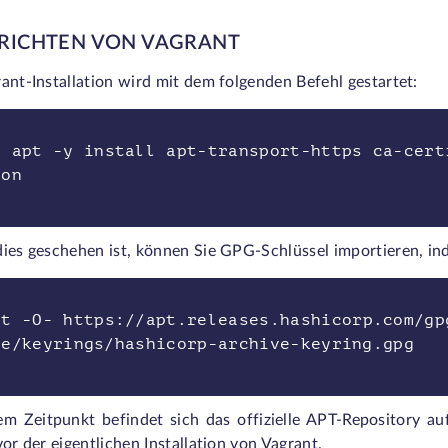
NRICHTEN VON VAGRANT
ant-Installation wird mit dem folgenden Befehl gestartet:
o apt -y install apt-transport-https ca-cert
mon
dies geschehen ist, können Sie GPG-Schlüssel importieren, in
t -O- https://apt.releases.hashicorp.com/gp
re/keyrings/hashicorp-archive-keyring.gpg
em Zeitpunkt befindet sich das offizielle APT-Repository a
vor der eigentlichen Installation von Vagrant.