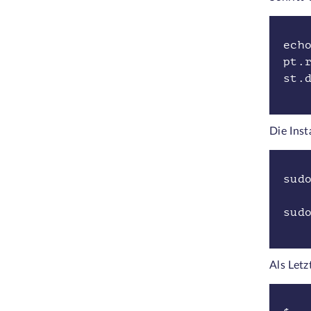
ech
pt.
st.
Die Inst
sud
sud
Als Letz