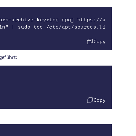
orp-archive-keyring.gpg] https://a
in" | sudo tee /etc/apt/sources.li
Copy
geführt:
Copy