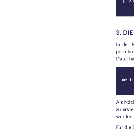
$ v
3. D
In der 
perfekt
Datei h
mkd
Als Näc
zu erste
werden 
Für die 