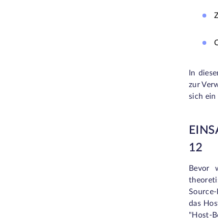
C
In dies
zur Ver
sich ein
EINS
12
Bevor w
theoret
Source-
das Host
"Host-B