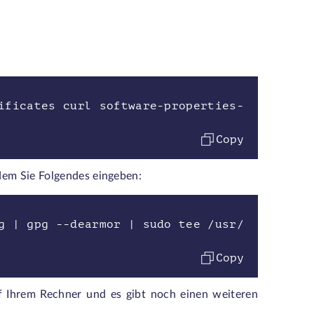
ificates curl software-properties-
Copy
dem Sie Folgendes eingeben:
g | gpg --dearmor | sudo tee /usr/
Copy
uf Ihrem Rechner und es gibt noch einen weiteren