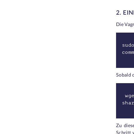
2. EI
Die Vagr
sud
com
Sobald 
wge
sha
Zu dies
Schritt 