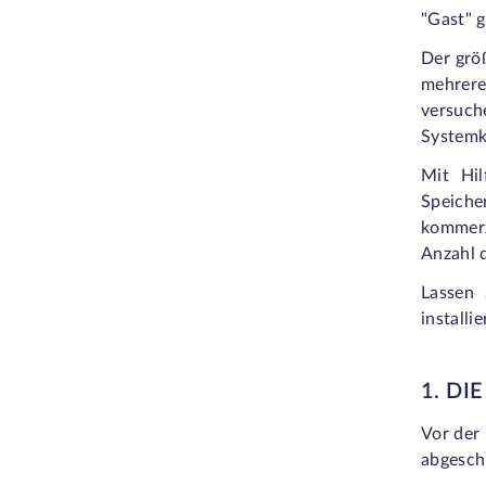
"Gast" 
Der größ
mehrere
versuch
Systemk
Mit Hil
Speiche
kommerz
Anzahl 
Lassen 
installi
1. DI
Vor der 
abgesch