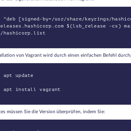
o "deb [signed-by=/usr/share/keyrings/hashic
releases.hashicorp.com $(lsb_release -cs) ma
d/hashicorp.list
allation von Vagrant wird durch einen einfachen Befehl durch
o apt update
o apt install vagrant
tes müssen Sie die Version überprüfen, indem Sie: