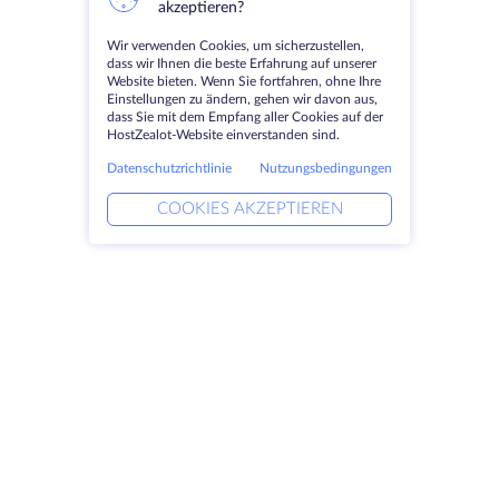
akzeptieren?
Wir verwenden Cookies, um sicherzustellen,
dass wir Ihnen die beste Erfahrung auf unserer
Website bieten. Wenn Sie fortfahren, ohne Ihre
Einstellungen zu ändern, gehen wir davon aus,
dass Sie mit dem Empfang aller Cookies auf der
HostZealot-Website einverstanden sind.
Datenschutzrichtlinie
Nutzungsbedingungen
COOKIES AKZEPTIEREN
Produkte
Lösungen
Dedizierte Server
DevOps-Dienste
VPS
Verknüpfte Helfer
Colocation
Keitaro VPS
Domains
RDP
Speicherplatz
SSL-Zertifikate