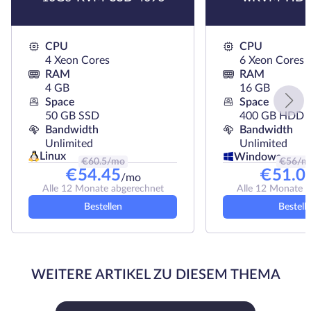
CPU
CPU
4 Xeon Cores
6 Xeon Cores
RAM
RAM
4 GB
16 GB
Space
Space
50 GB SSD
400 GB HDD
Bandwidth
Bandwidth
Unlimited
Unlimited
Linux
Windows
€
60.5
/mo
€
56
/m
€
54.45
€
51.0
/mo
Alle 12 Monate abgerechnet
Alle 12 Monate 
Bestellen
Bestell
WEITERE ARTIKEL ZU DIESEM THEMA