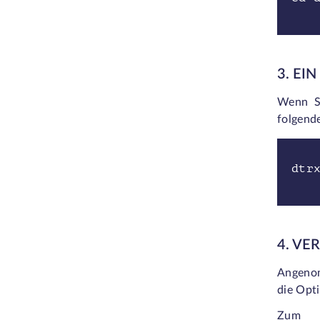
3. EI
Wenn Si
folgend
dtr
4. VE
Angenom
die Opt
Zum B