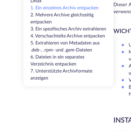
Linux
Dieser A
1. Ein einzelnes Archiv entpacken
verwend
2. Mehrere Archive gleichzeitig
entpacken
3. Ein spezifisches Archiv extrahieren
WICH
4. Verschachtelte Archive entpacken
5. Extrahieren von Metadaten aus
U
.deb-, .rpm- und .gem-Dateien
6. Dateien in ein separates
v
Verzeichnis entpacken
A
7. Unterstützte Archivformate
anzeigen
V
B
f
INST