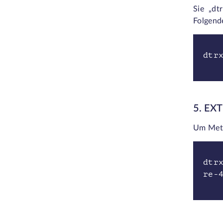
Sie
„dt
Folgend
dtr
5. EX
Um Meta
dtr
re-