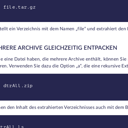
x file.tar.gz
tellt ein Verzeichnis mit dem Namen „file“ und extrahiert den 
HRERE ARCHIVE GLEICHZEITIG ENTPACKEN
 eine Datei haben, die mehrere Archive enthält, können Sie a
ren. Verwenden Sie dazu die Option „a“, die eine rekursive Ex
x dtrAll.zip
en den Inhalt des extrahierten Verzeichnisses auch mit dem B
dtrAll ls