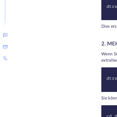
dtr
Dies ers
2. ME
Wenn Sie
extrahie
dtr
Sie könn
cd 