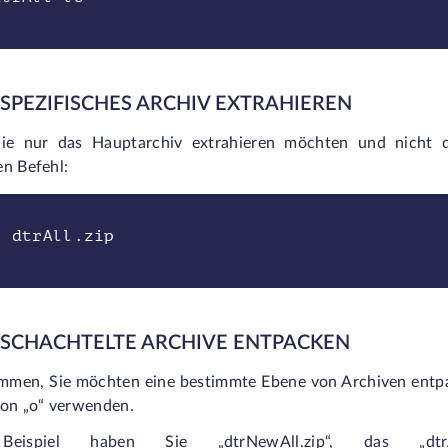
N SPEZIFISCHES ARCHIV EXTRAHIEREN
e nur das Hauptarchiv extrahieren möchten und nicht d
en Befehl:
x dtrAll.zip
RSCHACHTELTE ARCHIVE ENTPACKEN
men, Sie möchten eine bestimmte Ebene von Archiven entpack
ion „o“ verwenden.
eispiel haben Sie
„dtrNewAll.zip“, das
„dtr