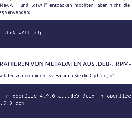
rNewAll“
und
„dtrAll“
entpacken möchten, aber nicht die 
es verwenden:
x dtrNewAll.zip
TRAHIEREN VON METADATEN AUS .DEB-, .RPM
daten zu extrahieren, verwenden Sie die Option „m“:
x -m openfire_4.9.0_all.deb dtrx -m openfire
4.9.0.gem