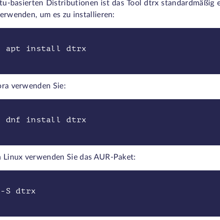
u-basierten Distributionen ist das Tool
dtrx
standardmäßig e
erwenden, um es zu installieren:
o apt install dtrx
ora verwenden Sie:
o dnf install dtrx
h Linux verwenden Sie das AUR-Paket:
 -S dtrx