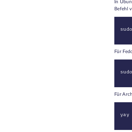
In Ubunt
Befehl v
sud
Für Fed
sud
Für Arc
yay