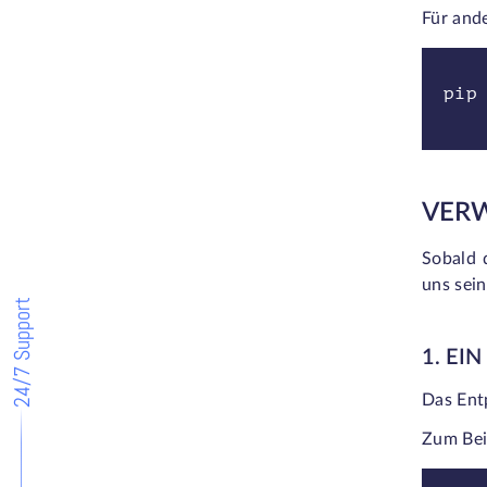
Für ande
pip
VERW
Sobald d
uns sei
24/7 Support
1. EI
Das Entp
Zum Bei