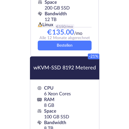
Space
200 GB SSD
Bandwidth
12 TB
Linux
€
150
/mo
€
135.00
/mo
Alle 12 Monate abgerechnet
Bestellen
-21%
wKVM-SSD 8192 Metered
CPU
6 Xeon Cores
RAM
8 GB
Space
100 GB SSD
Bandwidth
8 TB