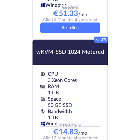
Windows
€
65
/mo
€
51.33
/mo
Alle 12 Monate abgerechnet
Bestellen
-5.3%
wKVM-SSD 1024 Metered
CPU
3 Xeon Cores
RAM
1 GB
Space
50 GB SSD
Bandwidth
1 TB
Windows
€
15.67
/mo
€
14.83
/mo
Alle 12 Monate abgerechnet