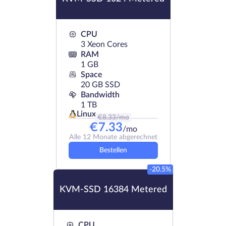
CPU
3 Xeon Cores
RAM
1 GB
Space
20 GB SSD
Bandwidth
1 TB
Linux
€
8.33
/mo
€
7.33
/mo
Alle 12 Monate abgerechnet
Bestellen
-20.5%
KVM-SSD 16384 Metered
CPU