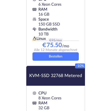
6 Xeon Cores
RAM
16 GB
Space
150 GB SSD
Bandwidth
10 TB
Linux
€
95
/mo
€
75.50
/mo
Alle 12 Monate abgerechnet
Bestellen
-10%
KVM-SSD 32768 Metered
CPU
8 Xeon Cores
RAM
32 GB