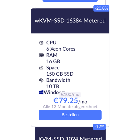
-20.8%
wKVM-SSD 16384 Metered
CPU
6 Xeon Cores
RAM
16 GB
Space
150 GB SSD
Bandwidth
10 TB
Windows
€
100
/mo
€
79.25
/mo
Alle 12 Monate abgerechnet
Bestellen
-12%
KVM-SSD 1024 Metered