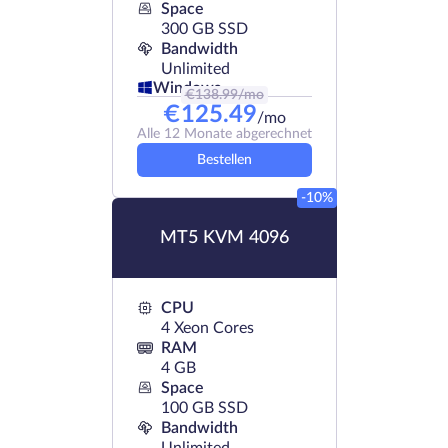
Space
300 GB SSD
Bandwidth
Unlimited
Windows
€
138.99
/mo
€
125.49
/mo
Alle 12 Monate abgerechnet
Bestellen
-10%
MT5 KVM 4096
CPU
4 Xeon Cores
RAM
4 GB
Space
100 GB SSD
Bandwidth