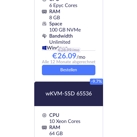
6 Epyc Cores
RAM
8 GB
Space
100 GB NVMe
Bandwidth
Unlimited
Windows
€
28.99
/mo
€
26.09
/mo
Alle 12 Monate abgerechnet
Bestellen
-9.7%
wKVM-SSD 65536
CPU
10 Xeon Cores
RAM
64 GB