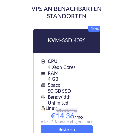
VPS AN BENACHBARTEN
STANDORTEN
-10%
KVM-SSD 4096
CPU
4 Xeon Cores
RAM
4 GB
Space
50 GB SSD
Bandwidth
Unlimited
Linux
€
15.95
/mo
€
14.36
/mo
Alle 12 Monate abgerechnet
Bestellen