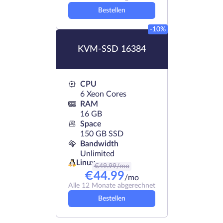
Bestellen
-10%
KVM-SSD 16384
CPU
6 Xeon Cores
RAM
16 GB
Space
150 GB SSD
Bandwidth
Unlimited
Linux
€
49.99
/mo
€
44.99
/mo
Alle 12 Monate abgerechnet
Bestellen