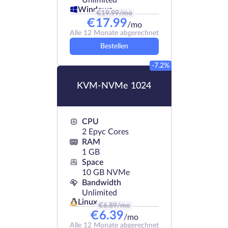
Unlimited
Windows
€
19.99
/mo
€
17.99
/mo
Alle 12 Monate abgerechnet
Bestellen
-7.2%
KVM-NVMe 1024
CPU
2 Epyc Cores
RAM
1 GB
Space
10 GB NVMe
Bandwidth
Unlimited
Linux
€
6.89
/mo
€
6.39
/mo
Alle 12 Monate abgerechnet