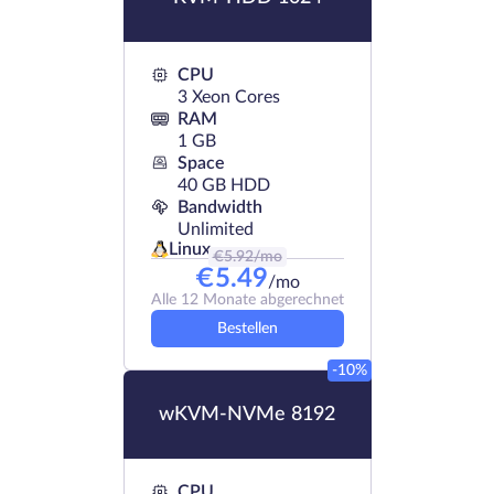
CPU
3 Xeon Cores
RAM
1 GB
Space
40 GB HDD
Bandwidth
Unlimited
Linux
€
5.92
/mo
€
5.49
/mo
Alle 12 Monate abgerechnet
Bestellen
-10%
wKVM-NVMe 8192
CPU