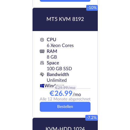
-10%
MT5 KVM 8192
CPU
6 Xeon Cores
RAM
8 GB
Space
100 GB SSD
Bandwidth
Unlimited
Windows
€
29.99
/mo
€
26.99
/mo
Alle 12 Monate abgerechnet
Bestellen
-7.2%
KVM-HDD 1024