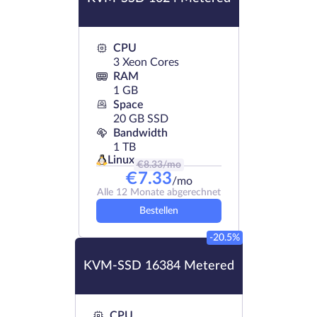
CPU
3 Xeon Cores
RAM
1 GB
Space
20 GB SSD
Bandwidth
1 TB
Linux
€
8.33
/mo
€
7.33
/mo
Alle 12 Monate abgerechnet
Bestellen
-20.5%
KVM-SSD 16384 Metered
CPU