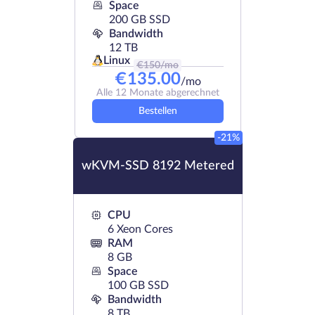
Space
200 GB SSD
Bandwidth
12 TB
Linux
€
150
/mo
€
135.00
/mo
Alle 12 Monate abgerechnet
Bestellen
-21%
wKVM-SSD 8192 Metered
CPU
6 Xeon Cores
RAM
8 GB
Space
100 GB SSD
Bandwidth
8 TB