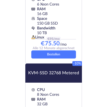
6 Xeon Cores
RAM
16 GB
Space
150 GB SSD
Bandwidth
10 TB
Linux
€
95
/mo
€
75.50
/mo
Alle 12 Monate abgerechnet
Bestellen
-10%
KVM-SSD 32768 Metered
CPU
8 Xeon Cores
RAM
32 GB