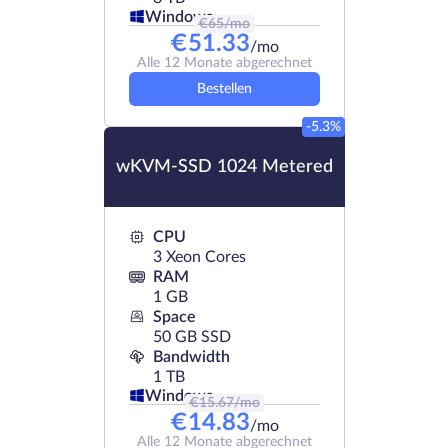
Windows
€
65
/mo
€
51.33
/mo
Alle 12 Monate abgerechnet
Bestellen
-5.3%
wKVM-SSD 1024 Metered
CPU
3 Xeon Cores
RAM
1 GB
Space
50 GB SSD
Bandwidth
1 TB
Windows
€
15.67
/mo
€
14.83
/mo
Alle 12 Monate abgerechnet