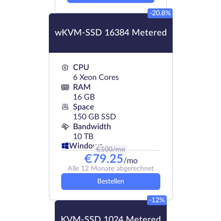
-20.8%
wKVM-SSD 16384 Metered
CPU
6 Xeon Cores
RAM
16 GB
Space
150 GB SSD
Bandwidth
10 TB
Windows
€
100
/mo
€
79.25
/mo
Alle 12 Monate abgerechnet
Bestellen
-12%
KVM-SSD 1024 Metered