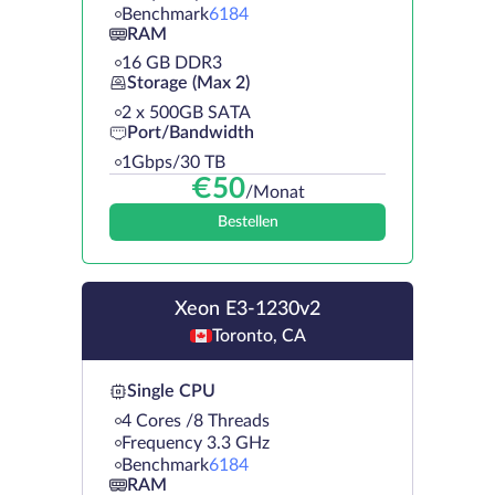
Benchmark
6184
RAM
16 GB DDR3
Storage (Max 2)
2 х 500GB SATA
Port/Bandwidth
1Gbps/30 TB
€
50
/Monat
Bestellen
Xeon E3-1230v2
Toronto, CA
Single CPU
4 Cores /8 Threads
Frequency 3.3 GHz
Benchmark
6184
RAM