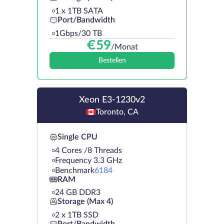
1 х 1TB SATA
Port/Bandwidth
1Gbps/30 TB
€
59
/Monat
Bestellen
Xeon E3-1230v2
Toronto, CA
Single CPU
4 Cores /8 Threads
Frequency 3.3 GHz
Benchmark
6184
RAM
24 GB DDR3
Storage (Max 4)
2 х 1TB SSD