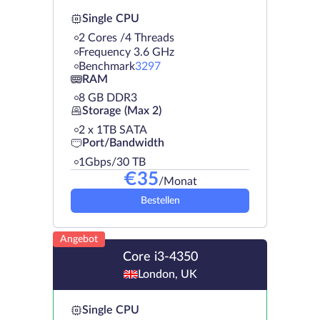
Single CPU
2 Cores /4 Threads
Frequency 3.6 GHz
Benchmark
3297
RAM
8 GB DDR3
Storage (Max 2)
2 х 1TB SATA
Port/Bandwidth
1Gbps/30 TB
€
35
/Monat
Bestellen
Angebot
Core i3-4350
London, UK
Single CPU