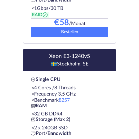
Port/Bandwidth
1Gbps/30 TB
RAID
€
58
/Monat
Bestellen
Xeon E3-1240v5
Stockholm, SE
Single CPU
4 Cores /8 Threads
Frequency 3.5 GHz
Benchmark
8257
RAM
32 GB DDR4
Storage (Max 2)
2 х 240GB SSD
Port/Bandwidth