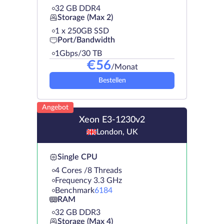
32 GB DDR4
Storage (Max 2)
1 х 250GB SSD
Port/Bandwidth
1Gbps/30 TB
€
56
/Monat
Bestellen
Angebot
Xeon E3-1230v2
London, UK
Single CPU
4 Cores /8 Threads
Frequency 3.3 GHz
Benchmark
6184
RAM
32 GB DDR3
Storage (Max 4)