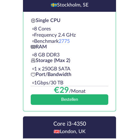
Stockholm, SE
Single CPU
8 Cores
Frequency 2.4 GHz
Benchmark
2775
RAM
8 GB DDR3
Storage (Max 2)
1 х 250GB SATA
Port/Bandwidth
1Gbps/30 TB
€
29
/Monat
Bestellen
Core i3-4350
London, UK