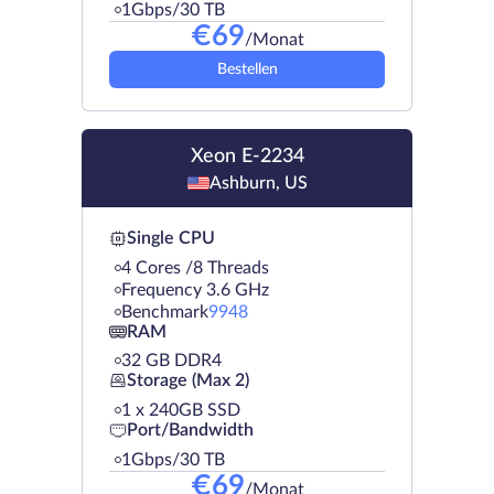
1Gbps/30 TB
€
69
/Monat
Bestellen
Xeon E-2234
Ashburn, US
Single CPU
4 Cores /8 Threads
Frequency 3.6 GHz
Benchmark
9948
RAM
32 GB DDR4
Storage (Max 2)
1 х 240GB SSD
Port/Bandwidth
1Gbps/30 TB
€
69
/Monat