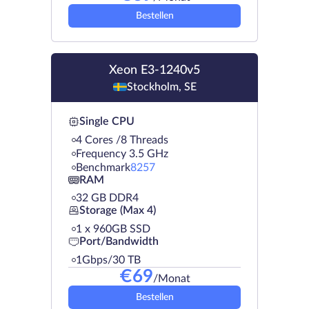
Bestellen
Xeon E3-1240v5
Stockholm, SE
Single CPU
4 Cores /8 Threads
Frequency 3.5 GHz
Benchmark
8257
RAM
32 GB DDR4
Storage (Max 4)
1 х 960GB SSD
Port/Bandwidth
1Gbps/30 TB
€
69
/Monat
Bestellen