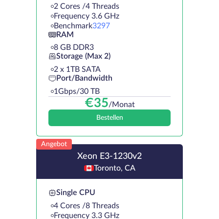
2 Cores /4 Threads
Frequency 3.6 GHz
Benchmark
3297
RAM
8 GB DDR3
Storage (Max 2)
2 х 1TB SATA
Port/Bandwidth
1Gbps/30 TB
€
35
/Monat
Bestellen
Angebot
Xeon E3-1230v2
Toronto, CA
Single CPU
4 Cores /8 Threads
Frequency 3.3 GHz