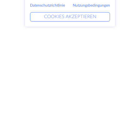
Datenschutzrichtlinie
Nutzungsbedingungen
COOKIES AKZEPTIEREN
Produkte
Lösungen
Dedizierte Server
DevOps-Dienste
VPS
Verknüpfte Helfer
Colocation
Keitaro VPS
Domains
RDP
Speicherplatz
SSL-Zertifikate
Unternehmen
Rechtlich
Über HostZealot
SLA
Kontaktieren Sie uns
Datenschutz
Datenzentren
Datenschutz-Erklärung
Blick ins Glas
Servicebedingungen
Wissensdatenbank
Partnerprogramm