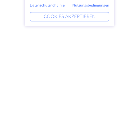
Datenschutzrichtlinie
Nutzungsbedingungen
COOKIES AKZEPTIEREN
Produkte
Lösungen
Dedizierte Server
DevOps-Dienste
VPS
Verknüpfte Helfer
Colocation
Keitaro VPS
Domains
RDP
Speicherplatz
SSL-Zertifikate
Unternehmen
Rechtlich
Über HostZealot
SLA
Kontaktieren Sie uns
Datenschutz
Datenzentren
Datenschutz-Erklärung
Blick ins Glas
Servicebedingungen
Wissensdatenbank
Partnerprogramm