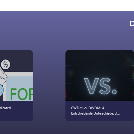
D
dicated
CWDM vs. DWDM: 4
Entscheidende Unterschiede, die
Sie kennen sollten