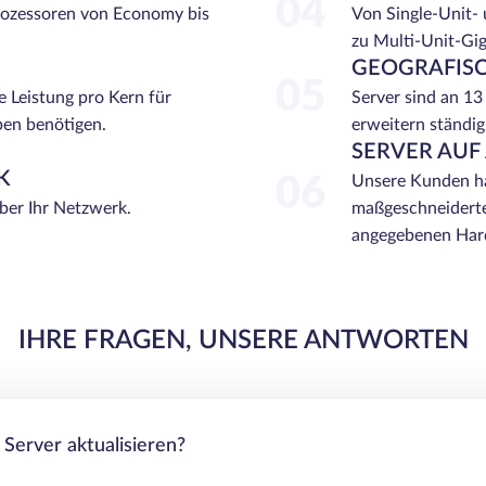
04
rozessoren von Economy bis
Von Single-Unit-
zu Multi-Unit-Gi
GEOGRAFISC
05
e Leistung pro Kern für
Server sind an 13
ben benötigen.
erweitern ständig
SERVER AUF
K
06
Unsere Kunden ha
über Ihr Netzwerk.
maßgeschneiderte
angegebenen Hard
IHRE FRAGEN, UNSERE ANTWORTEN
Server aktualisieren?