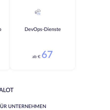
b
DevOps-Dienste
67
ab €
EALOT
FÜR UNTERNEHMEN