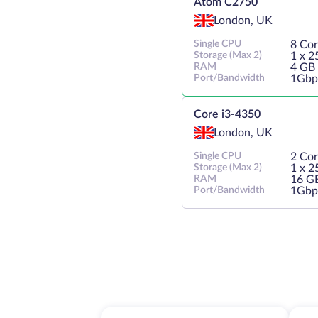
Atom C2750
London, UK
Single CPU
8 Co
Storage (Max 2)
1 х 
RAM
4 GB
Port/Bandwidth
1Gbp
Core i3-4350
London, UK
Single CPU
2 Cor
Storage (Max 2)
1 х 
RAM
16 G
Port/Bandwidth
1Gbp