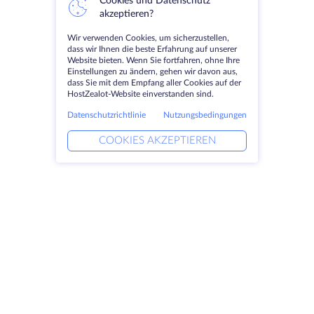
Cookies und Datenschutz
akzeptieren?
Wir verwenden Cookies, um sicherzustellen,
dass wir Ihnen die beste Erfahrung auf unserer
Website bieten. Wenn Sie fortfahren, ohne Ihre
Einstellungen zu ändern, gehen wir davon aus,
dass Sie mit dem Empfang aller Cookies auf der
HostZealot-Website einverstanden sind.
Datenschutzrichtlinie
Nutzungsbedingungen
COOKIES AKZEPTIEREN
Produkte
Lösungen
Dedizierte Server
DevOps-Dienste
VPS
Verknüpfte Helfer
Colocation
Keitaro VPS
Domains
RDP
Speicherplatz