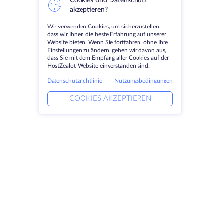
Cookies und Datenschutz
akzeptieren?
Wir verwenden Cookies, um sicherzustellen,
dass wir Ihnen die beste Erfahrung auf unserer
Website bieten. Wenn Sie fortfahren, ohne Ihre
Einstellungen zu ändern, gehen wir davon aus,
dass Sie mit dem Empfang aller Cookies auf der
HostZealot-Website einverstanden sind.
Datenschutzrichtlinie
Nutzungsbedingungen
COOKIES AKZEPTIEREN
Produkte
Lösungen
Dedizierte Server
DevOps-Dienste
VPS
Verknüpfte Helfer
Colocation
Keitaro VPS
Domains
RDP
Speicherplatz