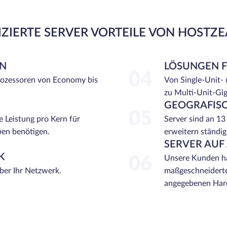
ZIERTE SERVER VORTEILE VON HOSTZ
EN
LÖSUNGEN 
04
rozessoren von Economy bis
Von Single-Unit-
zu Multi-Unit-Gi
GEOGRAFISC
05
e Leistung pro Kern für
Server sind an 13
ben benötigen.
erweitern ständig
SERVER AUF
K
06
Unsere Kunden ha
über Ihr Netzwerk.
maßgeschneiderte
angegebenen Hard