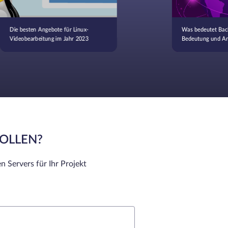
Die besten Angebote für Linux-
Was bedeutet Bac
Videobearbeitung im Jahr 2023
Bedeutung und A
SOLLEN?
n Servers für Ihr Projekt