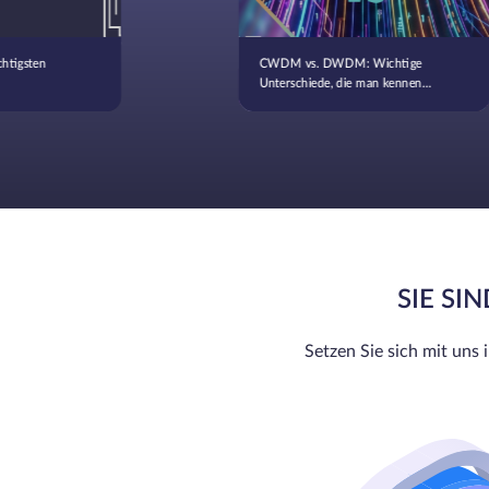
chtigsten
CWDM vs. DWDM: Wichtige
Unterschiede, die man kennen
sollte
SIE SI
Setzen Sie sich mit uns 