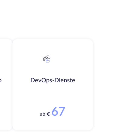
b
DevOps-Dienste
67
ab €