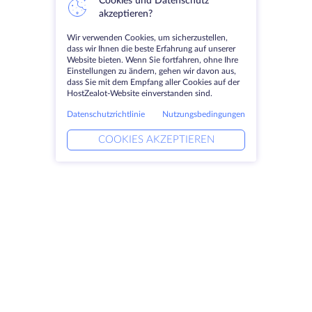
Cookies und Datenschutz
akzeptieren?
Wir verwenden Cookies, um sicherzustellen,
dass wir Ihnen die beste Erfahrung auf unserer
Website bieten. Wenn Sie fortfahren, ohne Ihre
Einstellungen zu ändern, gehen wir davon aus,
dass Sie mit dem Empfang aller Cookies auf der
HostZealot-Website einverstanden sind.
Datenschutzrichtlinie
Nutzungsbedingungen
COOKIES AKZEPTIEREN
Produkte
Lösungen
Dedizierte Server
DevOps-Dienste
VPS
Verknüpfte Helfer
Colocation
Keitaro VPS
Domains
RDP
Speicherplatz