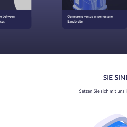
ce between
Gemessene versus ungemessene
tes
Bandbreite
SIE SI
Setzen Sie sich mit uns 