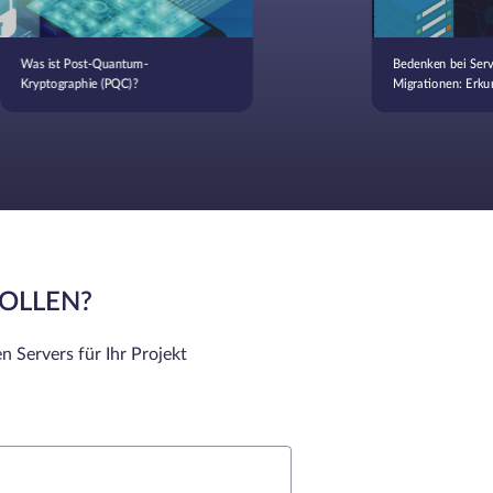
Was ist Post-Quantum-
Bedenken bei Serv
Kryptographie (PQC)?
Migrationen: Erku
Alternativen
SOLLEN?
n Servers für Ihr Projekt