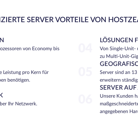
ZIERTE SERVER VORTEILE VON HOSTZ
EN
LÖSUNGEN 
04
rozessoren von Economy bis
Von Single-Unit-
zu Multi-Unit-Gi
GEOGRAFISC
05
e Leistung pro Kern für
Server sind an 13
ben benötigen.
erweitern ständig
SERVER AUF
K
06
Unsere Kunden ha
über Ihr Netzwerk.
maßgeschneiderte
angegebenen Hard