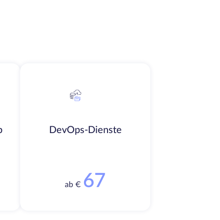
b
DevOps-Dienste
67
ab €