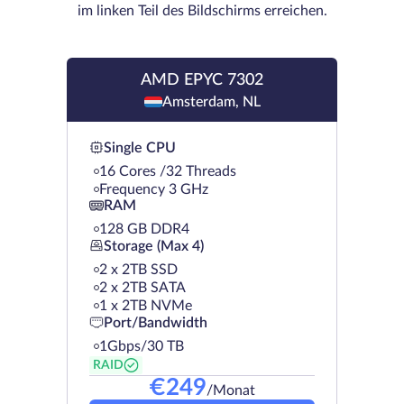
im linken Teil des Bildschirms erreichen.
AMD EPYC 7302
Amsterdam, NL
Single CPU
16 Cores /32 Threads
Frequency 3 GHz
RAM
128 GB DDR4
Storage (Max 4)
2 х 2TB SSD
2 х 2TB SATA
1 х 2TB NVMe
Port/Bandwidth
1Gbps/30 TB
RAID
€
249
/Monat