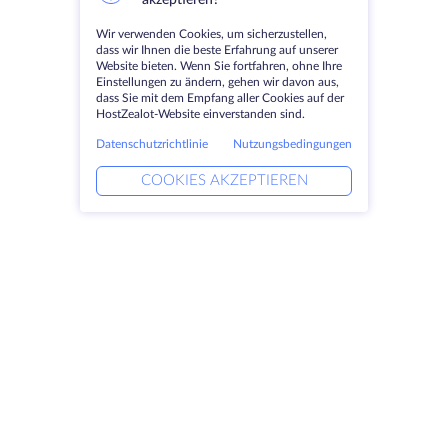
akzeptieren?
Wir verwenden Cookies, um sicherzustellen,
dass wir Ihnen die beste Erfahrung auf unserer
Website bieten. Wenn Sie fortfahren, ohne Ihre
Einstellungen zu ändern, gehen wir davon aus,
dass Sie mit dem Empfang aller Cookies auf der
HostZealot-Website einverstanden sind.
Datenschutzrichtlinie
Nutzungsbedingungen
COOKIES AKZEPTIEREN
Produkte
Lösungen
Dedizierte Server
DevOps-Dienste
VPS
Verknüpfte Helfer
Colocation
Keitaro VPS
Domains
RDP
Speicherplatz
SSL-Zertifikate