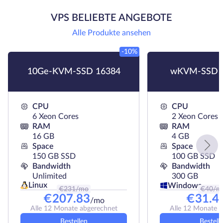
VPS BELIEBTE ANGEBOTE
Alle Produkte ansehen
-10%
10Ge-KVM-SSD 16384
wKVM-SSD 
CPU
CPU
6 Xeon Cores
2 Xeon Cores
RAM
RAM
16 GB
4 GB
Space
Space
150 GB SSD
100 GB SSD
Bandwidth
Bandwidth
Unlimited
300 GB
Linux
Windows
€
231
/mo
€
40
/m
€
207.83
€
31.4
/mo
Alle 12 Monate abgerechnet
Alle 12 Monate 
Bestellen
Bestell