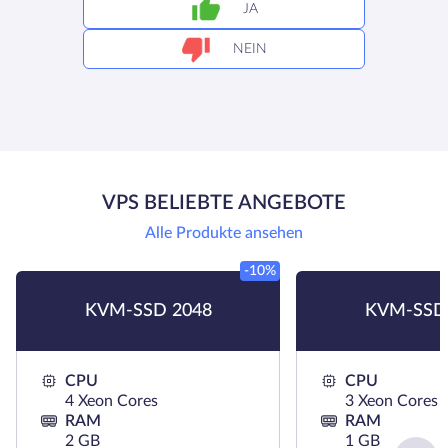
JA
NEIN
VPS BELIEBTE ANGEBOTE
Alle Produkte ansehen
-10%
KVM-SSD 2048
KVM-SSD
CPU
CPU
4 Xeon Cores
3 Xeon Cores
RAM
RAM
2 GB
1 GB