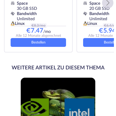
Space
Space
30 GB SSD
20 GB SSD
Bandwidth
Bandwidth
Unlimited
Unlimited
Linux
Linux
€
8.3
/mo
€
6.4
/m
€
7.47
€
5.94
/mo
Alle 12 Monate abgerechnet
Alle 12 Monate 
Bestellen
Bestell
WEITERE ARTIKEL ZU DIESEM THEMA