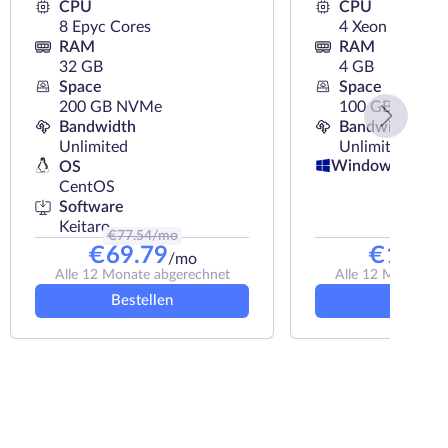
CPU
CPU
8 Epyc Cores
4 Xeon Cores
RAM
RAM
32 GB
4 GB
Space
Space
200 GB NVMe
100 GB HDD
Bandwidth
Bandwidth
Unlimited
Unlimited
Windows
OS
CentOS
Software
Keitaro
€
77.54
/mo
€
21
/mo
€
69.79
€
19.50
/mo
Alle 12 Monate abgerechnet
Alle 12 Monate a
Bestellen
Bestelle