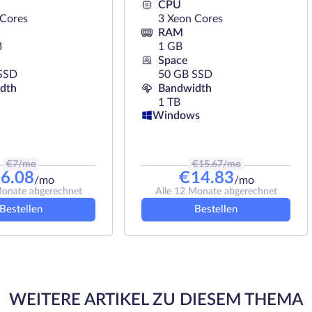
CPU
 Cores
3 Xeon Cores
RAM
B
1 GB
Space
SSD
50 GB SSD
dth
Bandwidth
1 TB
Windows
€
7
/mo
€
15.67
/mo
€
6.08
€
14.83
/mo
/mo
Monate abgerechnet
Alle 12 Monate abgerechnet
Bestellen
Bestellen
WEITERE ARTIKEL ZU DIESEM THEMA