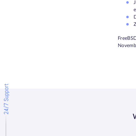
J
e
D
FreeBSD
Novembe
24/7 Support