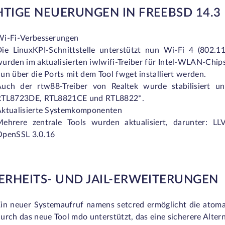
TIGE NEUERUNGEN IN FREEBSD 14.3
Wi-Fi-Verbesserungen
ie LinuxKPI-Schnittstelle unterstützt nun Wi-Fi 4 (802.1
urden im aktualisierten
iwlwifi-
Treiber für Intel-WLAN-Chips
un über die Ports mit dem Tool
fwget
installiert werden.
Auch der
rtw88-
Treiber von Realtek wurde stabilisiert un
RTL8723DE, RTL8821CE und RTL8822*.
Aktualisierte Systemkomponenten
Mehrere zentrale Tools wurden aktualisiert, darunter: 
OpenSSL 3.0.16
ERHEITS- UND JAIL-ERWEITERUNGEN
in neuer Systemaufruf namens setcred ermöglicht die atom
urch das neue Tool mdo unterstützt, das eine sicherere Altern