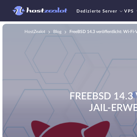
Dedizierte Server
VPS
HostZealot
Blog
FreeBSD 14.3 veröffentlicht: Wi-Fi
FREEBSD 14.3
JAIL-ERW