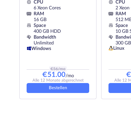
CPU
CPU
6 Xeon Cores
2 Xeon
RAM
RAM
16 GB
512 M
Space
Space
400 GB HDD
10 GB 
Bandwidth
Bandwi
Unlimited
300 GB
Linux
Windows
€
56
/mo
€
51.00
/mo
Alle 12 Monate abgerechnet
Alle 12 
Bestellen