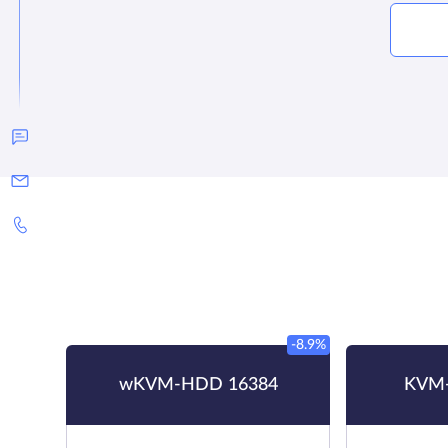
-8.9%
wKVM-HDD 16384
KVM-