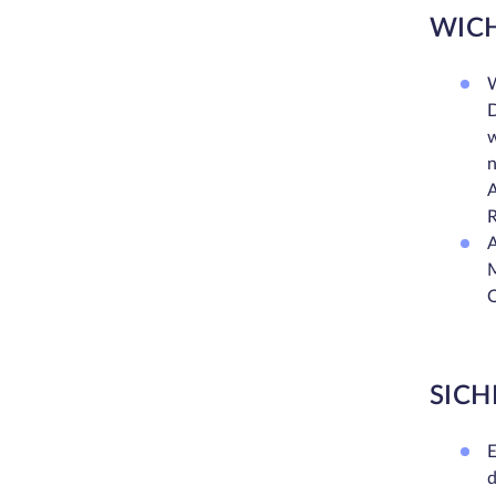
WICH
D
w
n
SICH
E
d