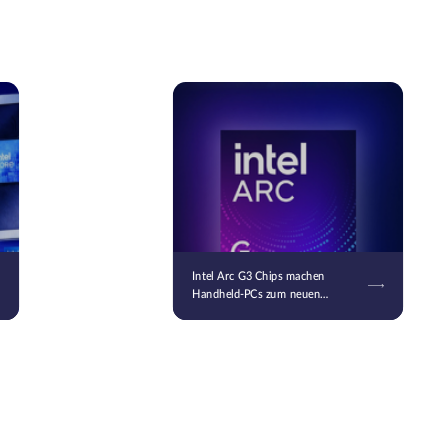
Intel Arc G3 Chips machen
Handheld-PCs zum neuen
Schlachtfeld