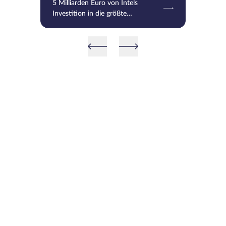
5 Milliarden Euro von Intels
Investition in die größte
europäische Chipfabrik