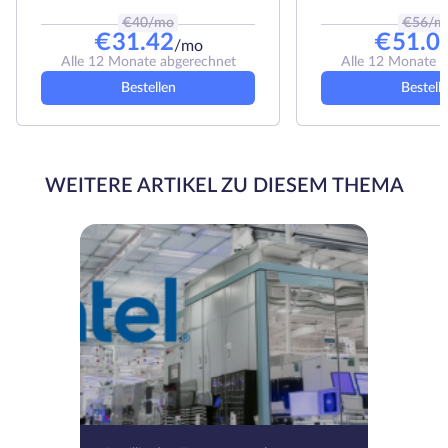
€
40
/mo
€
56
/m
€
31.42
€
51.0
/mo
Alle 12 Monate abgerechnet
Alle 12 Monate 
Bestellen
Bestell
WEITERE ARTIKEL ZU DIESEM THEMA