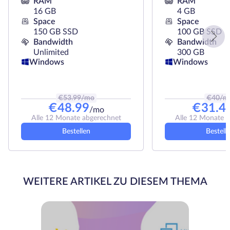
RAM
RAM
16 GB
4 GB
Space
Space
150 GB SSD
100 GB SSD
Bandwidth
Bandwidth
Unlimited
300 GB
Windows
Windows
€
53.99
/mo
€
40
/m
€
48.99
€
31.4
/mo
Alle 12 Monate abgerechnet
Alle 12 Monate 
Bestellen
Bestell
WEITERE ARTIKEL ZU DIESEM THEMA