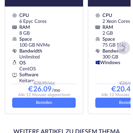
CPU
CPU
6 Epyc Cores
2 Xeon Cores
RAM
RAM
8 GB
2 GB
Space
Space
100 GB NVMe
75 GB SSD
Bandwidth
Bandwidth
Unlimited
300 GB
Windows
OS
CentOS
Software
Keitaro
€
28.99
/mo
€
26
/m
€
26.09
€
20.4
/mo
Alle 12 Monate abgerechnet
Alle 12 Monate 
Bestellen
Bestell
WEITERE ARTIKEL ZU DIESEM THEMA