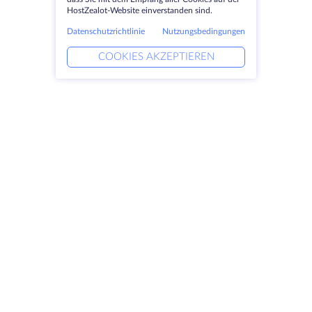
HostZealot-Website einverstanden sind.
Datenschutzrichtlinie
Nutzungsbedingungen
COOKIES AKZEPTIEREN
Produkte
Lösungen
Dedizierte Server
DevOps-Dienste
VPS
Verknüpfte Helfer
Colocation
Keitaro VPS
Domains
RDP
Speicherplatz
SSL-Zertifikate
Unternehmen
Rechtlich
Über HostZealot
SLA
Kontaktieren Sie uns
Datenschutz
Datenzentren
Datenschutz-Erklärung
Blick ins Glas
Servicebedingungen