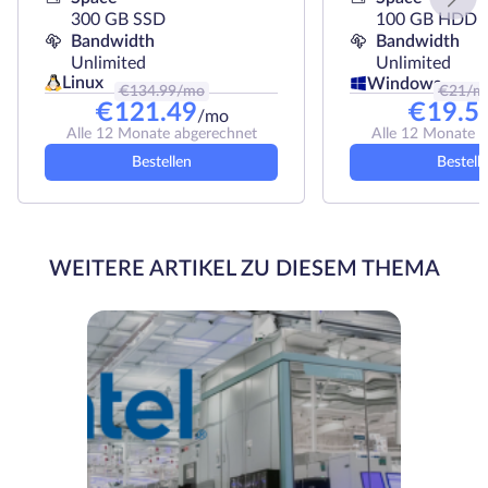
300 GB SSD
100 GB HDD
Bandwidth
Bandwidth
Unlimited
Unlimited
Linux
Windows
€
134.99
/mo
€
21
/m
€
121.49
€
19.5
/mo
Alle 12 Monate abgerechnet
Alle 12 Monate 
Bestellen
Bestell
WEITERE ARTIKEL ZU DIESEM THEMA