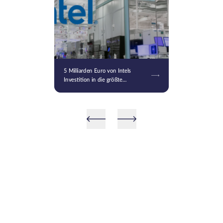
5 Milliarden Euro von Intels
Investition in die größte
europäische Chipfabrik