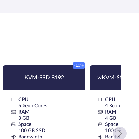
-10%
KVM-SSD 8192
wKVM-SSD 4096
CPU
CPU
6 Xeon Cores
4 Xeon Cores
RAM
RAM
8 GB
4 GB
Space
Space
100 GB SSD
100 GB SSD
Bandwidth
Bandwidth