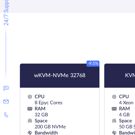
24/7 Support
-9.5%
wKVM-NVMe 32768
KVM
CPU
CPU
8 Epyc Cores
4 Xeon
RAM
RAM
32 GB
4 GB
Space
Space
200 GB NVMe
50 GB 
Bandwidth
Bandwi