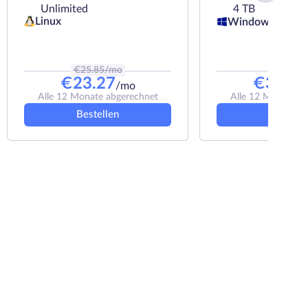
Unlimited
4 TB
Linux
Windows
€
25.85
/mo
€
38
/mo
€
23.27
€
30.92
/mo
Alle 12 Monate abgerechnet
Alle 12 Monate a
Bestellen
Bestelle