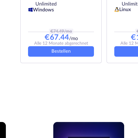
Unlimited
Unlimi
Linux
Windows
€
74.49
/mo
€
67.44
€
/mo
Alle 12 Monate abgerechnet
Alle 12 
Bestellen