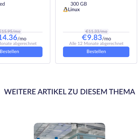
ted
300 GB
Linux
€
15.95
/mo
€
11.33
/mo
14.36
€
9.83
/mo
/mo
Monate abgerechnet
Alle 12 Monate abgerechnet
Bestellen
Bestellen
WEITERE ARTIKEL ZU DIESEM THEMA