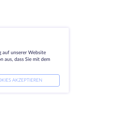
g auf unserer Website
on aus, dass Sie mit dem
KIES AKZEPTIEREN
ernehmen
Rechtlich
 HostZealot
SLA
aktieren Sie uns
Datenschutz