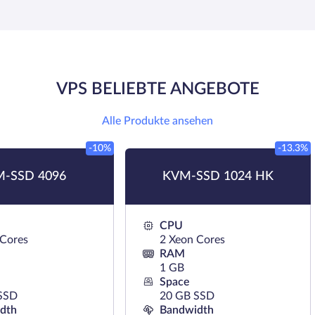
VPS BELIEBTE ANGEBOTE
Alle Produkte ansehen
-10%
-13.3%
-SSD 4096
KVM-SSD 1024 HK
CPU
 Cores
2 Xeon Cores
RAM
1 GB
Space
SSD
20 GB SSD
dth
Bandwidth