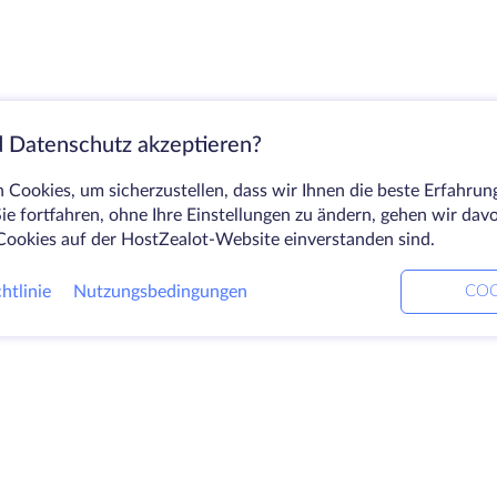
 Datenschutz akzeptieren?
Cookies, um sicherzustellen, dass wir Ihnen die beste Erfahrun
ie fortfahren, ohne Ihre Einstellungen zu ändern, gehen wir dav
Cookies auf der HostZealot-Website einverstanden sind.
htlinie
Nutzungsbedingungen
COO
Produkte
Lösungen
Unt
Dedizierte Server
DevOps-Dienste
Über
VPS
Verknüpfte Helfer
Kont