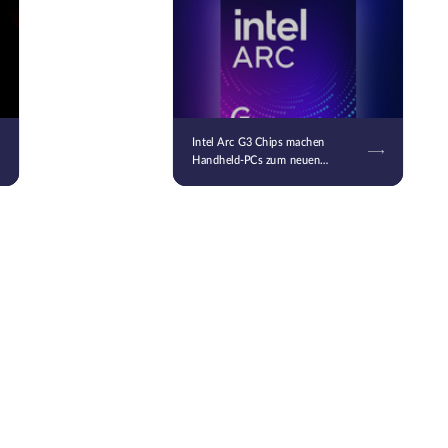
Intel Arc G3 Chips machen
Handheld-PCs zum neuen
Schlachtfeld