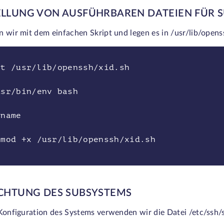
ELLUNG VON AUSFÜHRBAREN DATEIEN FÜR 
 wir mit dem einfachen Skript und legen es in /usr/lib/opens
at /usr/lib/openssh/xid.sh
usr/bin/env bash
tname
hmod +x /usr/lib/openssh/xid.sh
ICHTUNG DES SUBSYSTEMS
Konfiguration des Systems verwenden wir die Datei /etc/ssh/s