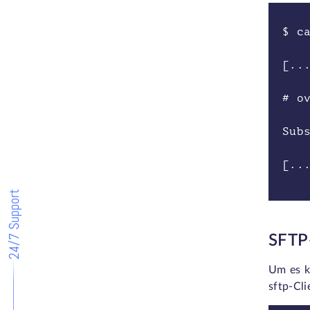
$ c
[..
# o
Sub
[..
24/7 Support
SFTP
Um es k
sftp-Cli