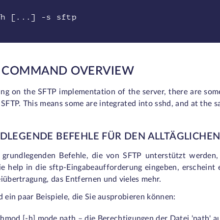
sh [...] -s sftp
P COMMAND OVERVIEW
ng on the SFTP implementation of the server, there are some
 SFTP. This means some are integrated into sshd, and at the s
DLEGENDE BEFEHLE FÜR DEN ALLTÄGLICHE
 grundlegenden Befehle, die von SFTP unterstützt werden,
e help in die sftp-Eingabeaufforderung eingeben, erscheint 
iübertragung, das Entfernen und vieles mehr.
d ein paar Beispiele, die Sie ausprobieren können:
hmod [-h] mode path – die Berechtigungen der Datei 'path' a