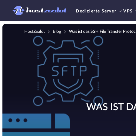
Dedizierte Server
VPS
HostZealot
Blog
Was ist das SSH File Transfer Protoc
WAS IST D