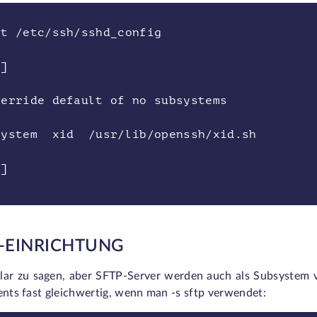
at /etc/ssh/sshd_config
.]
verride default of no subsystems
system xid /usr/lib/openssh/xid.sh
.]
-EINRICHTUNG
lar zu sagen, aber SFTP-Server werden auch als Subsystem 
ents fast gleichwertig, wenn man -s sftp verwendet: