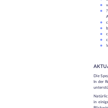
v
c
c
!
AKTU
Die Spez
In der R
unterstü
Natürlic
in eini
Blickwi