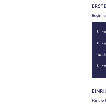
ERST
Beginnen
$ c
#!/
hos
$ c
EINR
Für die 