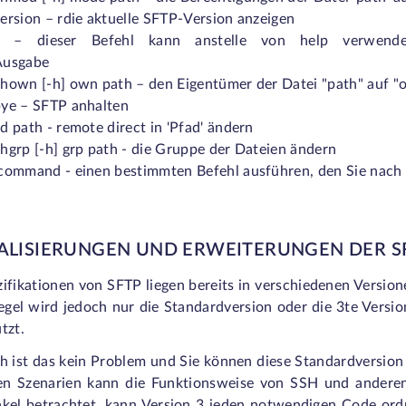
ersion – rdie aktuelle SFTP-Version anzeigen
? – dieser Befehl kann anstelle von help verwende
Ausgabe
chown [-h] own path – den Eigentümer der Datei "path" 
bye – SFTP anhalten
d path - remote direct in 'Pfad' ändern
hgrp [-h] grp path - die Gruppe der Dateien ändern
command - einen bestimmten Befehl ausführen, den Sie nach '!
ALISIERUNGEN UND ERWEITERUNGEN DER S
ifikationen von SFTP liegen bereits in verschiedenen Version
egel wird jedoch nur die Standardversion oder die 3
te
Versio
tzt.
h ist das kein Problem und Sie können diese Standardversion 
gen Szenarien kann die Funktionsweise von SSH und anderen
nkel betrachtet, kann Version 3 jeden notwendigen Code or