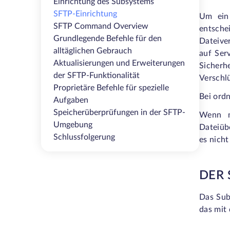
Einrichtung des Subsystems
SFTP-Einrichtung
Um ein 
SFTP Command Overview
entsche
Grundlegende Befehle für den
Dateive
alltäglichen Gebrauch
auf Ser
Aktualisierungen und Erweiterungen
Sicherh
der SFTP-Funktionalität
Verschl
Proprietäre Befehle für spezielle
Bei ordn
Aufgaben
Speicherüberprüfungen in der SFTP-
Wenn ma
Umgebung
Dateiüb
Schlussfolgerung
es nicht
DER
Das Sub
das mit