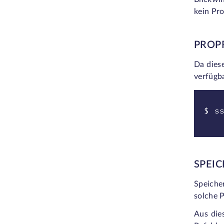
kein Pr
PROPR
Da diese
verfügb
$ s
SPEI
Speiche
solche P
Aus die