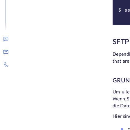
$ s
SFT
Dependi
that are
GRUN
Um alle
Wenn Si
die Date
Hier sin
c