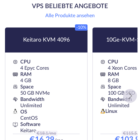
VPS BELIEBTE ANGEBOTE
Alle Produkte ansehen
-10%
Keitaro KVM 4096
10Ge-KVM-S
CPU
CPU
4 Epyc Cores
4 Xeon Cores
RAM
RAM
4 GB
8 GB
Space
Space
50 GB NVMe
100 GB SSD
Bandwidth
Bandwidth
Unlimited
Unlimited
Linux
OS
CentOS
Software
Keitaro
€
18.1
/mo
€
115.5
/
€
16.29
€
103.9