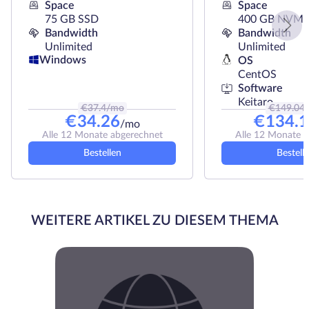
Space
Space
75 GB SSD
400 GB NVMe
Bandwidth
Bandwidth
Unlimited
Unlimited
Windows
OS
CentOS
Software
Keitaro
€
37.4
/mo
€
149.04
€
34.26
€
134.1
/mo
Alle 12 Monate abgerechnet
Alle 12 Monate 
Bestellen
Bestell
WEITERE ARTIKEL ZU DIESEM THEMA