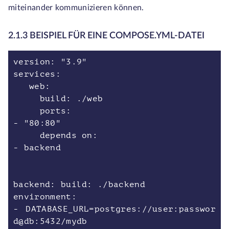
miteinander kommunizieren können.
2.1.3 BEISPIEL FÜR EINE COMPOSE.YML-DATEI
version: "3.9"
services:
web:
build: ./web
ports:
- "80:80"
depends on:
- backend
backend: build: ./backend
environment:
- DATABASE_URL=postgres://user:passwor
d@db:5432/mydb