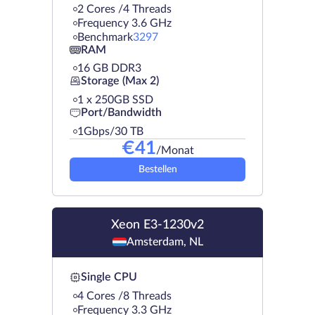
2 Cores /4 Threads
Frequency 3.6 GHz
Benchmark
3297
RAM
16 GB DDR3
Storage (Max 2)
1 х 250GB SSD
Port/Bandwidth
1Gbps/30 TB
€
41
/Monat
Bestellen
Xeon E3-1230v2
Amsterdam, NL
Single CPU
4 Cores /8 Threads
Frequency 3.3 GHz