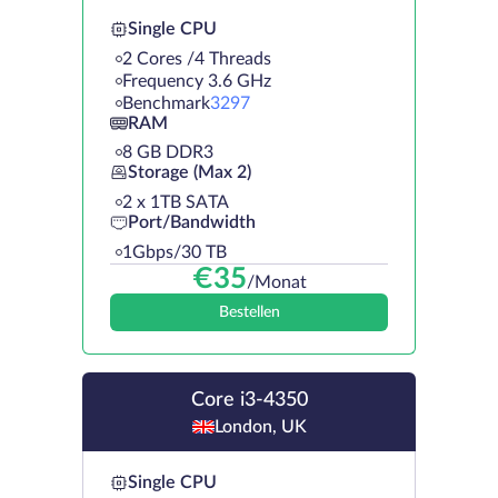
Single CPU
2 Cores /4 Threads
Frequency 3.6 GHz
Benchmark
3297
RAM
8 GB DDR3
Storage (Max 2)
2 х 1TB SATA
Port/Bandwidth
1Gbps/30 TB
€
35
/Monat
Bestellen
Core i3-4350
London, UK
Single CPU