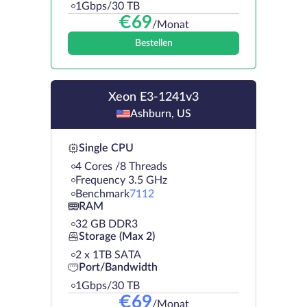
1Gbps/30 TB
€
69
/Monat
Bestellen
Xeon E3-1241v3
Ashburn, US
Single CPU
4 Cores /8 Threads
Frequency 3.5 GHz
Benchmark
7112
RAM
32 GB DDR3
Storage (Max 2)
2 х 1TB SATA
Port/Bandwidth
1Gbps/30 TB
€
69
/Monat