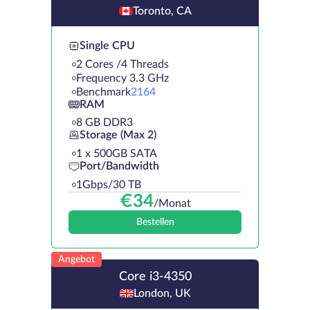
Toronto, CA
Single CPU
2 Cores /4 Threads
Frequency 3.3 GHz
Benchmark
2164
RAM
8 GB DDR3
Storage (Max 2)
1 х 500GB SATA
Port/Bandwidth
1Gbps/30 TB
€
34
/Monat
Bestellen
Angebot
Core i3-4350
London, UK