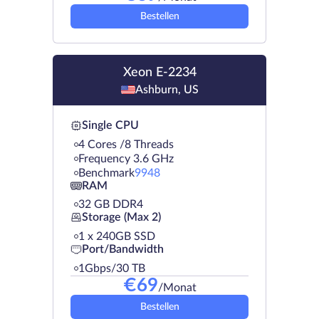
Bestellen
Xeon E-2234
Ashburn, US
Single CPU
4 Cores /8 Threads
Frequency 3.6 GHz
Benchmark
9948
RAM
32 GB DDR4
Storage (Max 2)
1 х 240GB SSD
Port/Bandwidth
1Gbps/30 TB
€
69
/Monat
Bestellen