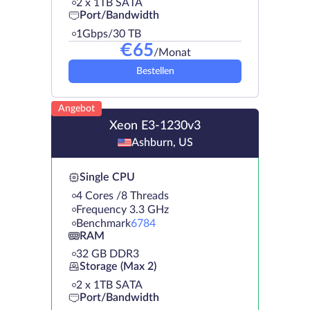
2 х 1TB SATA
Port/Bandwidth
1Gbps/30 TB
€
65
/Monat
Bestellen
Angebot
Xeon E3-1230v3
Ashburn, US
Single CPU
4 Cores /8 Threads
Frequency 3.3 GHz
Benchmark
6784
RAM
32 GB DDR3
Storage (Max 2)
2 х 1TB SATA
Port/Bandwidth