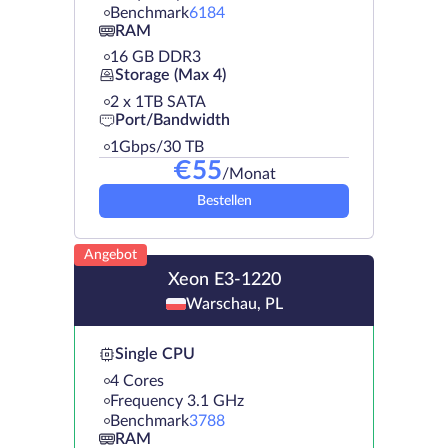
Benchmark
6184
RAM
16 GB DDR3
Storage (Max 4)
2 х 1TB SATA
Port/Bandwidth
1Gbps/30 TB
€
55
/Monat
Bestellen
Angebot
Xeon E3-1220
Warschau, PL
Single CPU
4 Cores
Frequency 3.1 GHz
Benchmark
3788
RAM