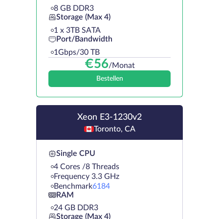
8 GB DDR3
Storage (Max 4)
1 х 3TB SATA
Port/Bandwidth
1Gbps/30 TB
€
56
/Monat
Bestellen
Xeon E3-1230v2
Toronto, CA
Single CPU
4 Cores /8 Threads
Frequency 3.3 GHz
Benchmark
6184
RAM
24 GB DDR3
Storage (Max 4)