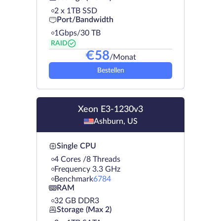
2 х 1TB SSD
Port/Bandwidth
1Gbps/30 TB
RAID
€
58
/Monat
Bestellen
Xeon E3-1230v3
Ashburn, US
Single CPU
4 Cores /8 Threads
Frequency 3.3 GHz
Benchmark
6784
RAM
32 GB DDR3
Storage (Max 2)