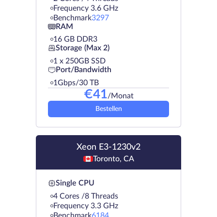
Frequency 3.6 GHz
Benchmark
3297
RAM
16 GB DDR3
Storage (Max 2)
1 х 250GB SSD
Port/Bandwidth
1Gbps/30 TB
€
41
/Monat
Bestellen
Xeon E3-1230v2
Toronto, CA
Single CPU
4 Cores /8 Threads
Frequency 3.3 GHz
Benchmark
6184