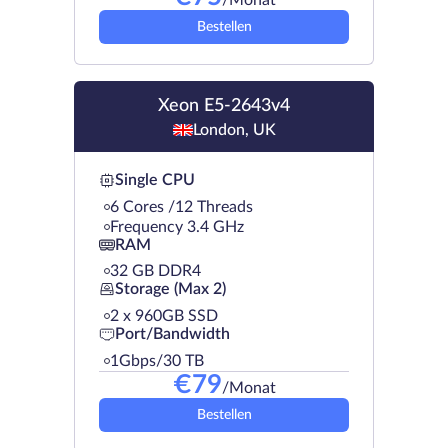
Bestellen
Xeon E5-2643v4
London, UK
Single CPU
6 Cores /12 Threads
Frequency 3.4 GHz
RAM
32 GB DDR4
Storage (Max 2)
2 х 960GB SSD
Port/Bandwidth
1Gbps/30 TB
€
79
/Monat
Bestellen