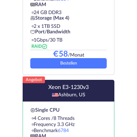
RAM
24 GB DDR3
Storage (Max 4)
2 х 1TB SSD
Port/Bandwidth
1Gbps/30 TB
RAID
€
58
/Monat
Bestellen
Angebot
Xeon E3-1230v3
Ashburn, US
Single CPU
4 Cores /8 Threads
Frequency 3.3 GHz
Benchmark
6784
RAM