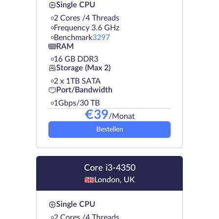
Single CPU
2 Cores /4 Threads
Frequency 3.6 GHz
Benchmark
3297
RAM
16 GB DDR3
Storage (Max 2)
2 х 1TB SATA
Port/Bandwidth
1Gbps/30 TB
€
39
/Monat
Bestellen
Core i3-4350
London, UK
Single CPU
2 Cores /4 Threads