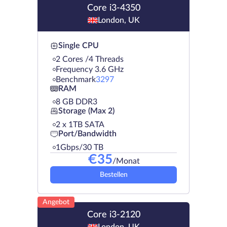
Core i3-4350
London, UK
Single CPU
2 Cores /4 Threads
Frequency 3.6 GHz
Benchmark
3297
RAM
8 GB DDR3
Storage (Max 2)
2 х 1TB SATA
Port/Bandwidth
1Gbps/30 TB
€
35
/Monat
Bestellen
Angebot
Core i3-2120
London, UK