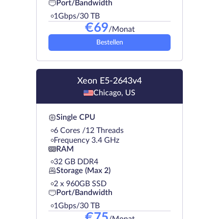
Port/Bandwidth
1Gbps/30 TB
€
69
/Monat
Bestellen
Xeon E5-2643v4
Chicago, US
Single CPU
6 Cores /12 Threads
Frequency 3.4 GHz
RAM
32 GB DDR4
Storage (Max 2)
2 х 960GB SSD
Port/Bandwidth
1Gbps/30 TB
€
75
/Monat