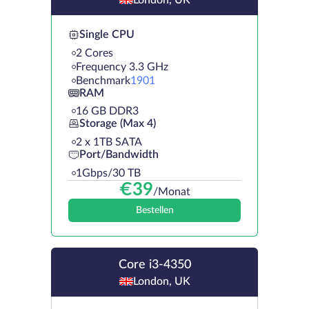
Single CPU
2 Cores
Frequency 3.3 GHz
Benchmark
1901
RAM
16 GB DDR3
Storage (Max 4)
2 х 1TB SATA
Port/Bandwidth
1Gbps/30 TB
€
39
/Monat
Bestellen
Core i3-4350
London, UK