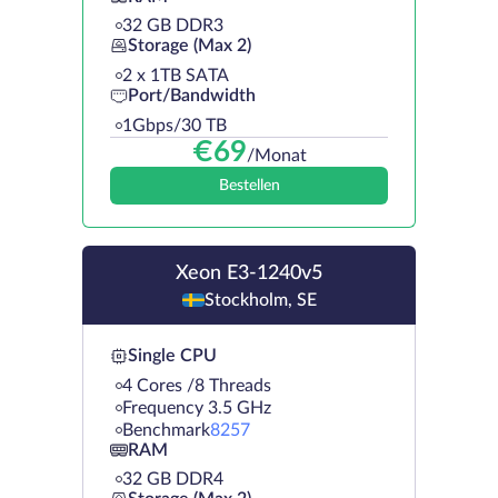
32 GB DDR3
Storage (Max 2)
2 х 1TB SATA
Port/Bandwidth
1Gbps/30 TB
€
69
/Monat
Bestellen
Xeon E3-1240v5
Stockholm, SE
Single CPU
4 Cores /8 Threads
Frequency 3.5 GHz
Benchmark
8257
RAM
32 GB DDR4