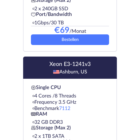
Storage (Max 2)
2 х 240GB SSD
Port/Bandwidth
1Gbps/30 TB
€
69
/Monat
Bestellen
Xeon E3-1241v3
Ashburn, US
Single CPU
4 Cores /8 Threads
Frequency 3.5 GHz
Benchmark
7112
RAM
32 GB DDR3
Storage (Max 2)
2 х 1TB SATA