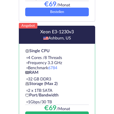
€
69
/Monat
Bestellen
Angebot
Xeon E3-1230v3
Ashburn, US
Single CPU
4 Cores /8 Threads
Frequency 3.3 GHz
Benchmark
6784
RAM
32 GB DDR3
Storage (Max 2)
2 х 1TB SATA
Port/Bandwidth
1Gbps/30 TB
€
69
/Monat