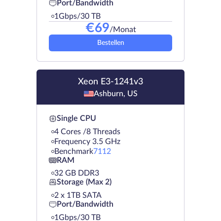
Port/Bandwidth
1Gbps/30 TB
€
69
/Monat
Bestellen
Xeon E3-1241v3
Ashburn, US
Single CPU
4 Cores /8 Threads
Frequency 3.5 GHz
Benchmark
7112
RAM
32 GB DDR3
Storage (Max 2)
2 х 1TB SATA
Port/Bandwidth
1Gbps/30 TB