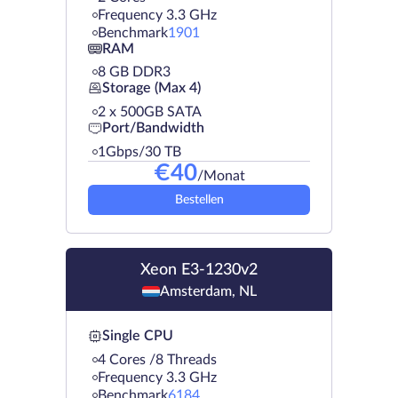
Frequency 3.3 GHz
Benchmark
1901
RAM
8 GB DDR3
Storage (Max 4)
2 х 500GB SATA
Port/Bandwidth
1Gbps/30 TB
€
40
/Monat
Bestellen
Xeon E3-1230v2
Amsterdam, NL
Single CPU
4 Cores /8 Threads
Frequency 3.3 GHz
Benchmark
6184