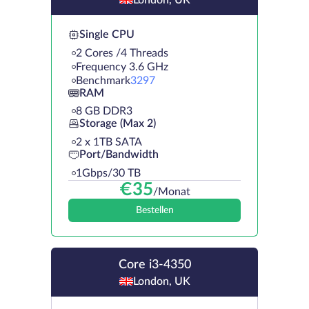
Single CPU
2 Cores /4 Threads
Frequency 3.6 GHz
Benchmark
3297
RAM
8 GB DDR3
Storage (Max 2)
2 х 1TB SATA
Port/Bandwidth
1Gbps/30 TB
€
35
/Monat
Bestellen
Core i3-4350
London, UK