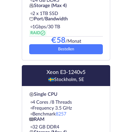
24 GB DDR3
Storage (Max 4)
2 х 1TB SSD
Port/Bandwidth
1Gbps/30 TB
RAID
€
58
/Monat
Bestellen
Xeon E3-1240v5
Stockholm, SE
Single CPU
4 Cores /8 Threads
Frequency 3.5 GHz
Benchmark
8257
RAM
32 GB DDR4