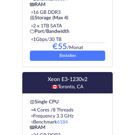
RAM
16 GB DDR3
Storage (Max 4)
2 х 1TB SATA
Port/Bandwidth
1Gbps/30 TB
€
55
/Monat
Bestellen
Xeon E3-1230v2
Toronto, CA
Single CPU
4 Cores /8 Threads
Frequency 3.3 GHz
Benchmark
6184
RAM