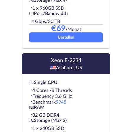
Storage (Max 4)
1 х 960GB SSD
Port/Bandwidth
1Gbps/30 TB
€
69
/Monat
Bestellen
Xeon E-2234
Ashburn, US
Single CPU
4 Cores /8 Threads
Frequency 3.6 GHz
Benchmark
9948
RAM
32 GB DDR4
Storage (Max 2)
1 х 240GB SSD