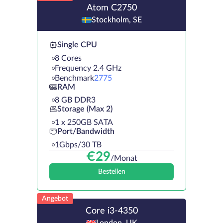
Atom C2750
Stockholm, SE
Single CPU
8 Cores
Frequency 2.4 GHz
Benchmark
2775
RAM
8 GB DDR3
Storage (Max 2)
1 х 250GB SATA
Port/Bandwidth
1Gbps/30 TB
€
29
/Monat
Bestellen
Angebot
Core i3-4350
London, UK