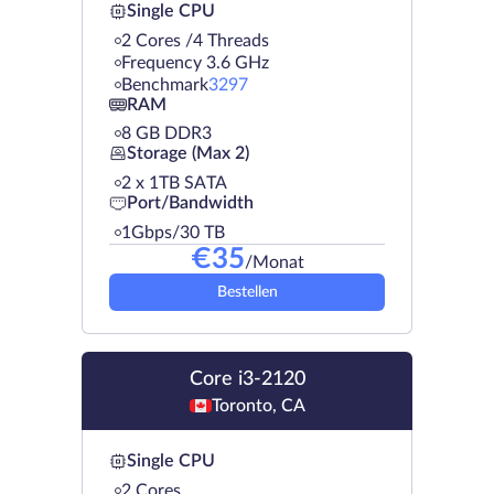
Single CPU
2 Cores /4 Threads
Frequency 3.6 GHz
Benchmark
3297
RAM
8 GB DDR3
Storage (Max 2)
2 х 1TB SATA
Port/Bandwidth
1Gbps/30 TB
€
35
/Monat
Bestellen
Core i3-2120
Toronto, CA
Single CPU
2 Cores