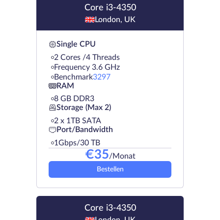
Core i3-4350
London, UK
Single CPU
2 Cores /4 Threads
Frequency 3.6 GHz
Benchmark
3297
RAM
8 GB DDR3
Storage (Max 2)
2 х 1TB SATA
Port/Bandwidth
1Gbps/30 TB
€
35
/Monat
Bestellen
Core i3-4350
London, UK