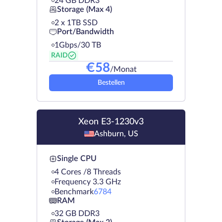
24 GB DDR3
Storage (Max 4)
2 х 1TB SSD
Port/Bandwidth
1Gbps/30 TB
RAID
€
58
/Monat
Bestellen
Xeon E3-1230v3
Ashburn, US
Single CPU
4 Cores /8 Threads
Frequency 3.3 GHz
Benchmark
6784
RAM
32 GB DDR3