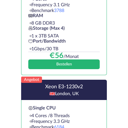
Frequency 3.1 GHz
Benchmark
3788
RAM
8 GB DDR3
Storage (Max 4)
1 х 3TB SATA
Port/Bandwidth
1Gbps/30 TB
€
56
/Monat
Bestellen
Angebot
Xeon E3-1230v2
London, UK
Single CPU
4 Cores /8 Threads
Frequency 3.3 GHz
Benchmark
6184