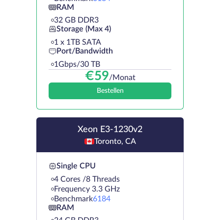
RAM
32 GB DDR3
Storage (Max 4)
1 х 1TB SATA
Port/Bandwidth
1Gbps/30 TB
€
59
/Monat
Bestellen
Xeon E3-1230v2
Toronto, CA
Single CPU
4 Cores /8 Threads
Frequency 3.3 GHz
Benchmark
6184
RAM