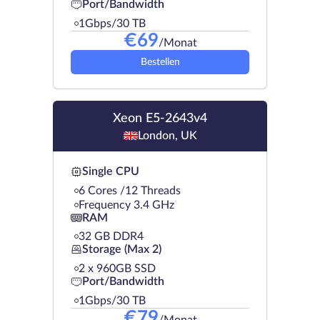
Port/Bandwidth
1Gbps/30 TB
€
69
/Monat
Bestellen
Xeon E5-2643v4
London, UK
Single CPU
6 Cores /12 Threads
Frequency 3.4 GHz
RAM
32 GB DDR4
Storage (Max 2)
2 х 960GB SSD
Port/Bandwidth
1Gbps/30 TB
€
79
/Monat