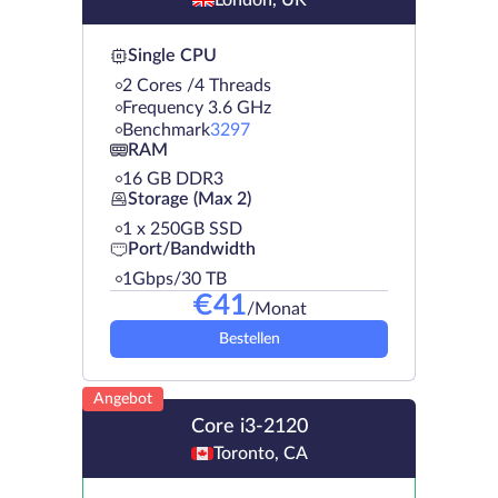
Single CPU
2 Cores /4 Threads
Frequency 3.6 GHz
Benchmark
3297
RAM
16 GB DDR3
Storage (Max 2)
1 х 250GB SSD
Port/Bandwidth
1Gbps/30 TB
€
41
/Monat
Bestellen
Angebot
Core i3-2120
Toronto, CA