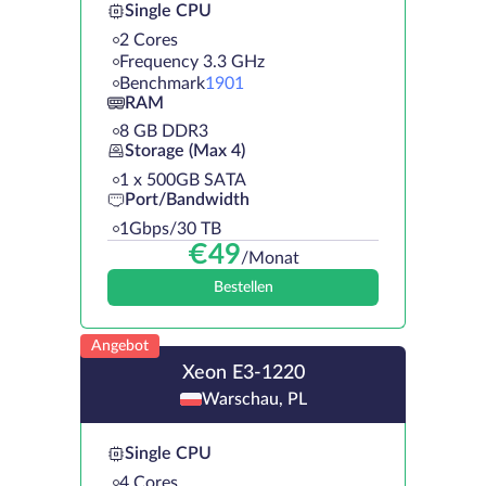
Single CPU
2 Cores
Frequency 3.3 GHz
Benchmark
1901
RAM
8 GB DDR3
Storage (Max 4)
1 х 500GB SATA
Port/Bandwidth
1Gbps/30 TB
€
49
/Monat
Bestellen
Angebot
Xeon E3-1220
Warschau, PL
Single CPU
4 Cores