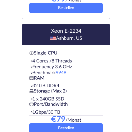
Bestellen
Xeon E-2234
Ashburn, US
Single CPU
4 Cores /8 Threads
Frequency 3.6 GHz
Benchmark
9948
RAM
32 GB DDR4
Storage (Max 2)
1 х 240GB SSD
Port/Bandwidth
1Gbps/30 TB
€
79
/Monat
Bestellen