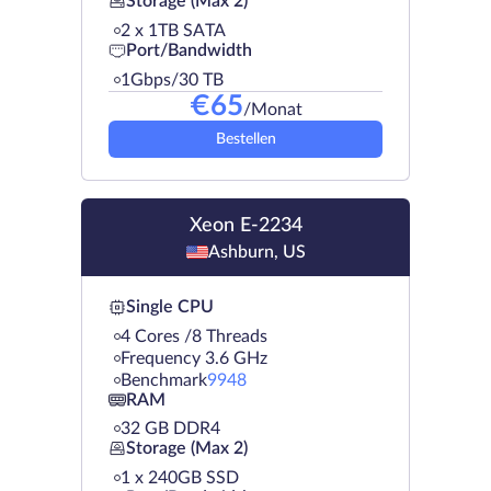
Storage (Max 2)
2 х 1TB SATA
Port/Bandwidth
1Gbps/30 TB
€
65
/Monat
Bestellen
Xeon E-2234
Ashburn, US
Single CPU
4 Cores /8 Threads
Frequency 3.6 GHz
Benchmark
9948
RAM
32 GB DDR4
Storage (Max 2)
1 х 240GB SSD